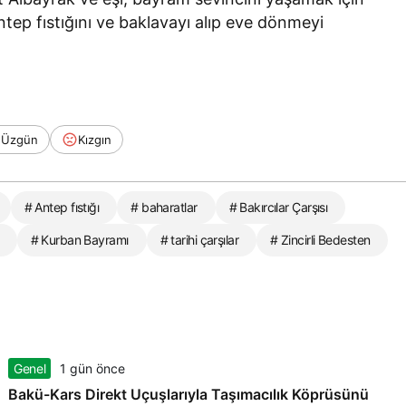
Antep fıstığını ve baklavayı alıp eve dönmeyi
Üzgün
Kızgın
# Antep fıstığı
# baharatlar
# Bakırcılar Çarşısı
# Kurban Bayramı
# tarihi çarşılar
# Zincirli Bedesten
Genel
1 gün önce
Bakü-Kars Direkt Uçuşlarıyla Taşımacılık Köprüsünü