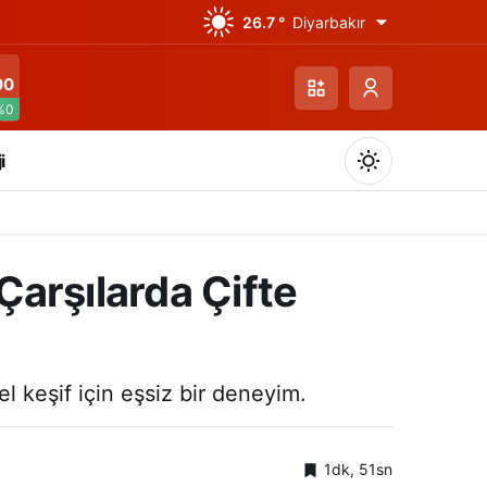
26.7 °
Diyarbakır
00
%0
i
 Çarşılarda Çifte
Gündüz Modu
Gündüz modunu seçin.
rel keşif için eşsiz bir deneyim.
Gece Modu
Gece modunu seçin.
1dk, 51sn