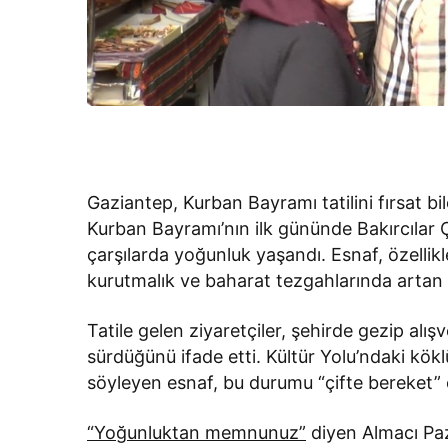
Gaziantep, Kurban Bayramı tatilini fırsat bi
Kurban Bayramı’nın ilk gününde Bakırcılar Ça
çarşılarda yoğunluk yaşandı. Esnaf, özellikl
kurutmalık ve baharat tezgahlarında artan il
Tatile gelen ziyaretçiler, şehirde gezip al
sürdüğünü ifade etti. Kültür Yolu’ndaki kökl
söyleyen esnaf, bu durumu “çifte bereket” 
“Yoğunluktan memnunuz”
diyen Almacı Paza