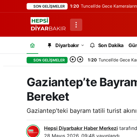
1:20
Tunceli’de Gece Kameraları
SON GELIŞMELER
Diyarbakır
Son Dakika
Gü
1:20
Tunceli’de Gece Ka
SON GELIŞMELER
Gaziantep’te Bayram T
Bereket
Gaziantep’teki bayram tatili turist akını
Hepsi Diyarbakır Haber Merkezi
tarafınd
28 Mayıs 2026, 09:48
yayınlandı