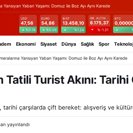
na Yansıyan Yaban Yaşamı: Domuz ile Boz Ayı Aynı Karede
GR. ALTIN
USD
EURO
BIST
BTC
6.175,37
47,56
54,86
13.458,10
0,0000
%0.18
%0.06
%1.24
%-1.31
ndem
Ekonomi
Siyaset
Dünya
Sağlık
Spor
Teknoloj
meralarına Yansıyan Yaban Yaşamı: Domuz ile Boz Ayı Aynı Karede
atili Turist Akını: Tarihi
, tarihi çarşılarda çift bereket: alışveriş ve kültü
an yayınlandı