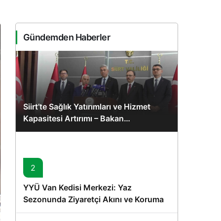
Sistem Modu
Sistem modunu seçin.
Gündemden Haberler
Siirt’te Sağlık Yatırımları ve Hizmet
Kapasitesi Artırımı – Bakan
Memişoğlu’nun Ziyareti
2
YYÜ Van Kedisi Merkezi: Yaz
Sezonunda Ziyaretçi Akını ve Koruma
Vurgusu