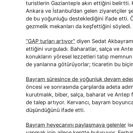
turistlerin Gaziantep’e akın ettiğini belirt
Ankara ve İstanbul’dan gelen ziyaretçiler ş
de bu yoğunluğu desteklediğini ifade etti. Ö
gezmelik mekanları da keşfettiğini söyledi.
“GAP turları artıyor”
diyen Sedat Akbayram i
ettiğini vurguladı. Baharatlar, salça ve Ante
konukların yöresel lezzetleri tatıp memnun ka
de yanlarına götürüyorlar; ticaretin bu biçi
Bayram süresince de yoğunluk devam ede
öncesi ve sonrasında çarşılarda adeta adım
kurutmalık, biber, salça, baharat ve Antep f
de talep artıyor. Kervancı, bayram boyunc
düşündüğünü ifade etti.
Bayram heyecanını paylaşmaya gelenler
is
yapmak için ailece kentte buluşuyor. Ferha