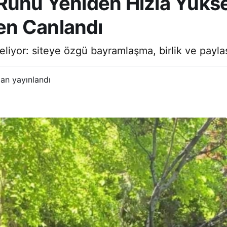
Ruhu Yeniden Hızla Yükse
en Canlandı
liyor: siteye özgü bayramlaşma, birlik ve payla
an yayınlandı