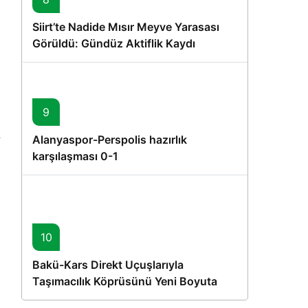
Siirt’te Nadide Mısır Meyve Yarasası
Görüldü: Gündüz Aktiflik Kaydı
9
Alanyaspor-Perspolis hazırlık
karşılaşması 0-1
10
Bakü-Kars Direkt Uçuşlarıyla
Taşımacılık Köprüsünü Yeni Boyuta
Taşıyan İlk Yolcu Uçağı Hareket Etti