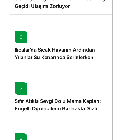
Geçidi Ulaşımı Zorluyor
6
Ilıcalar’da Sıcak Havanın Ardından
Yılanlar Su Kenarında Serinlerken
Görüntülendi
7
Sıfır Atıkla Sevgi Dolu Mama Kapları:
Engelli Öğrencilerin Barınakta Gizli
Dostları İçin Gönüllü Proje
8