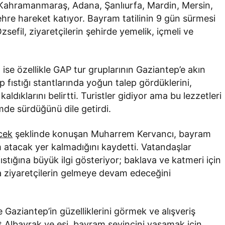
ti. Kahramanmaraş, Adana, Şanlıurfa, Mardin, Mersin,
ehre hareket katıyor. Bayram tatilinin 9 gün sürmesi
zsefil, ziyaretçilerin şehirde yemelik, içmeli ve
se özellikle GAP tur gruplarının Gaziantep’e akın
p fıstığı stantlarında yoğun talep gördüklerini,
ldıklarını belirtti. Turistler gidiyor ama bu lezzetleri
mde sürdüğünü dile getirdi.
cek
şeklinde konuşan Muharrem Kervancı, bayram
 atacak yer kalmadığını kaydetti. Vatandaşlar
ıstığına büyük ilgi gösteriyor; baklava ve katmeri için
a ziyaretçilerin gelmeye devam edeceğini
e Gaziantep’in güzelliklerini görmek ve alışveriş
t Albayrak ve eşi, bayram sevincini yaşamak için