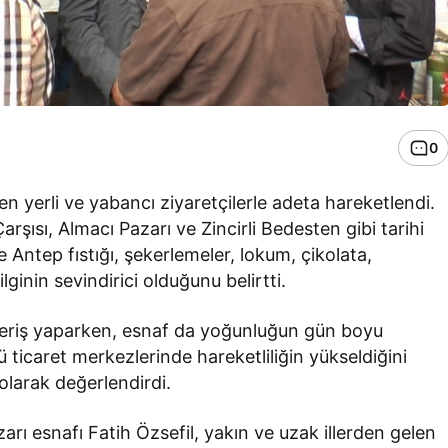
0
len yerli ve yabancı ziyaretçilerle adeta hareketlendi.
rşısı, Almacı Pazarı ve Zincirli Bedesten gibi tarihi
e Antep fıstığı, şekerlemeler, lokum, çikolata,
ginin sevindirici olduğunu belirtti.
ışveriş yaparken, esnaf da yoğunluğun gün boyu
ü ticaret merkezlerinde hareketliliğin yükseldiğini
olarak değerlendirdi.
rı esnafı Fatih Özsefil, yakın ve uzak illerden gelen