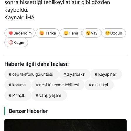
sonra hissettiği tehlikeyi atlatır gibi gözden
kayboldu.
Kaynak: İHA
Beğendim
Harika
Haha
Vay
Üzgün
Kızgın
Haberle ilgili daha fazlası:
# cep telefonu görüntüsü
# diyarbakır
# Kayapınar
# koruma
# nesli tükenme tehlikesi
# oklu kirpi
# Pirinçlik
# vahşi yaşam
Benzer Haberler