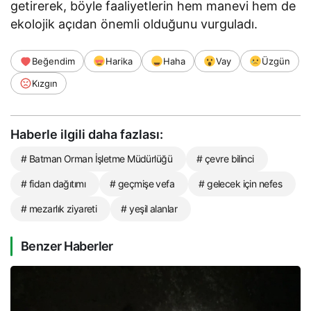
getirerek, böyle faaliyetlerin hem manevi hem de
ekolojik açıdan önemli olduğunu vurguladı.
Beğendim
Harika
Haha
Vay
Üzgün
Kızgın
Haberle ilgili daha fazlası:
# Batman Orman İşletme Müdürlüğü
# çevre bilinci
# fidan dağıtımı
# geçmişe vefa
# gelecek için nefes
# mezarlık ziyareti
# yeşil alanlar
Benzer Haberler