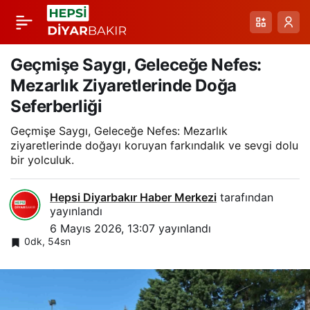
Kayapınar’da Nesli
Paylaş
Tehlikedeki Oklu Kirpi
Geçmişe Saygı, Geleceğe Nefes:
Mezarlık Ziyaretlerinde Doğa
Üzerine Şaşırtıcı Anlar
Seferberliği
Geçmişe Saygı, Geleceğe Nefes: Mezarlık
ziyaretlerinde doğayı koruyan farkındalık ve sevgi dolu
bir yolculuk.
Hepsi Diyarbakır Haber Merkezi
tarafından
yayınlandı
6 Mayıs 2026, 13:07
yayınlandı
0dk, 54sn