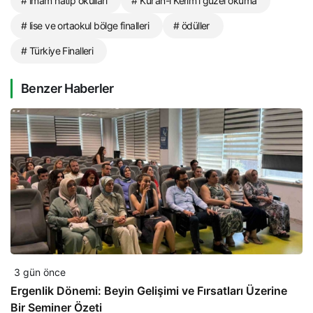
# imam hatip okulları
# Kur’an-ı Kerim’i güzel okuma
# lise ve ortaokul bölge finalleri
# ödüller
# Türkiye Finalleri
Benzer Haberler
3 gün önce
Ergenlik Dönemi: Beyin Gelişimi ve Fırsatları Üzerine
Bir Seminer Özeti