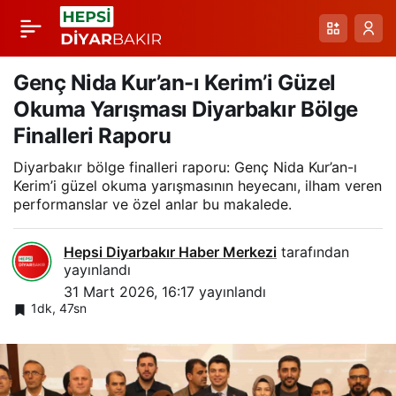
Diyarbakır’da
Paylaş
Jandarma
Genç Nida Kur’an-ı Kerim’i Güzel
Okuma Yarışması Diyarbakır Bölge
Operasyonlarıyla 87
Finalleri Raporu
Diyarbakır bölge finalleri raporu: Genç Nida Kur’an-ı
Şüpheli Hakkında
Kerim’i güzel okuma yarışmasının heyecanı, ilham veren
performanslar ve özel anlar bu makalede.
İşlem
Hepsi Diyarbakır Haber Merkezi
tarafından
yayınlandı
31 Mart 2026, 16:17
yayınlandı
1dk, 47sn