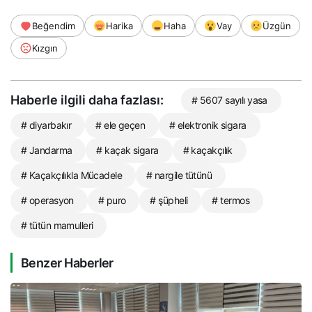
Beğendim
Harika
Haha
Vay
Üzgün
Kızgın
Haberle ilgili daha fazlası:
# 5607 sayılı yasa
# diyarbakır
# ele geçen
# elektronik sigara
# Jandarma
# kaçak sigara
# kaçakçılık
# Kaçakçılıkla Mücadele
# nargile tütünü
# operasyon
# puro
# şüpheli
# termos
# tütün mamulleri
Benzer Haberler