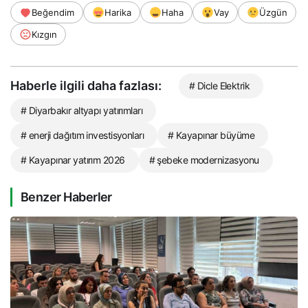
Beğendim
Harika
Haha
Vay
Üzgün
Kızgın
Haberle ilgili daha fazlası:
# Dicle Elektrik
# Diyarbakır altyapı yatırımları
# enerji dağıtım investisyonları
# Kayapınar büyüme
# Kayapınar yatırım 2026
# şebeke modernizasyonu
Benzer Haberler