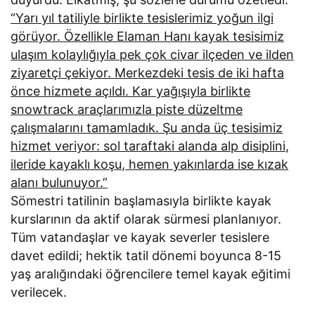
“Yarı yıl tatiliyle birlikte tesislerimiz yoğun ilgi
görüyor. Özellikle Elaman Hanı kayak tesisimiz
ulaşım kolaylığıyla pek çok civar ilçeden ve ilden
ziyaretçi çekiyor. Merkezdeki tesis de iki hafta
önce hizmete açıldı. Kar yağışıyla birlikte
snowtrack araçlarımızla piste düzeltme
çalışmalarını tamamladık. Şu anda üç tesisimiz
hizmet veriyor: sol taraftaki alanda alp disiplini,
ileride kayaklı koşu, hemen yakınlarda ise kızak
alanı bulunuyor.”
Sömestri tatilinin başlamasıyla birlikte kayak
kurslarının da aktif olarak sürmesi planlanıyor.
Tüm vatandaşlar ve kayak severler tesislere
davet edildi; hektik tatil dönemi boyunca 8-15
yaş aralığındaki öğrencilere temel kayak eğitimi
verilecek.