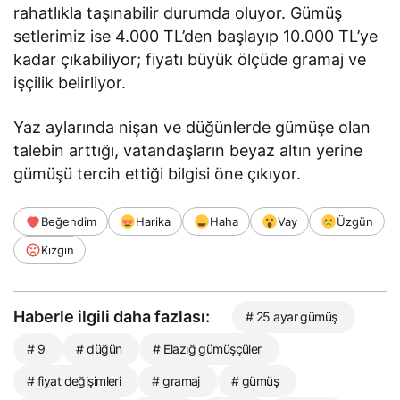
rahatlıkla taşınabilir durumda oluyor. Gümüş
setlerimiz ise 4.000 TL’den başlayıp 10.000 TL’ye
kadar çıkabiliyor; fiyatı büyük ölçüde gramaj ve
işçilik belirliyor.
Yaz aylarında nişan ve düğünlerde gümüşe olan
talebin arttığı, vatandaşların beyaz altın yerine
gümüşü tercih ettiği bilgisi öne çıkıyor.
Beğendim
Harika
Haha
Vay
Üzgün
Kızgın
Haberle ilgili daha fazlası:
# 25 ayar gümüş
# 9
# düğün
# Elazığ gümüşçüler
# fiyat değişimleri
# gramaj
# gümüş