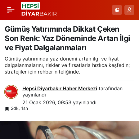
Abalı Kayak Merkezi
Paylaş
Sezonu Karla Yeniden
Gümüş Yatırımında Dikkat Çeken
Son Renk: Yaz Döneminde Artan İlgi
Açılıyor: Dağ ve Göl
ve Fiyat Dalgalanmaları
Gümüş yatırımında yaz dönemi artan ilgi ve fiyat
Manzarasıyla Yeni
dalgalanmalarını, riskler ve fırsatlarla hızlıca keşfedin;
stratejiler için rehber niteliğinde.
Başlangıç
Hepsi Diyarbakır Haber Merkezi
tarafından
yayınlandı
21 Ocak 2026, 09:53
yayınlandı
2dk, 1sn