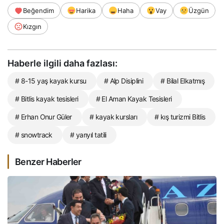
Beğendim
Harika
Haha
Vay
Üzgün
Kızgın
Haberle ilgili daha fazlası:
# 8-15 yaş kayak kursu
# Alp Disiplini
# Bilal Elkatmış
# Bitlis kayak tesisleri
# El Aman Kayak Tesisleri
# Erhan Onur Güler
# kayak kursları
# kış turizmi Bitlis
# snowtrack
# yarıyıl tatili
Benzer Haberler