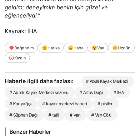
geldim; deneyimim benim için güzel ve
eğlenceliydi.”
Kaynak: İHA
Beğendim
Harika
Haha
Vay
Üzgün
Kızgın
Haberle ilgili daha fazlası:
# Abalı Kayak Merkezi
# Abalık Kayak Merkezi sezonu
# Artos Dağı
# İHA
# Kar yağışı
# kayak merkezi haberi
# pistler
# Süphan Dağı
# tatil
# Van
# Van Gölü
Benzer Haberler