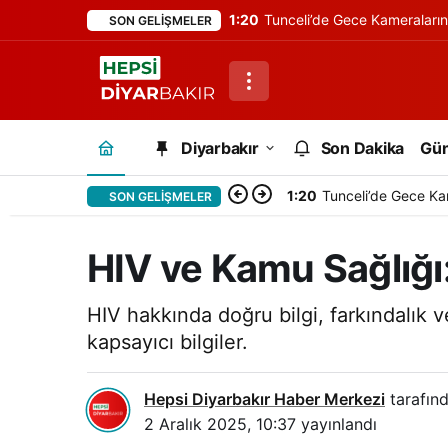
1:20
Tunceli’de Gece Kameraları
SON GELIŞMELER
Diyarbakır
Son Dakika
Gü
1:20
Tunceli’de Gece Ka
SON GELIŞMELER
HIV ve Kamu Sağlığı
HIV hakkında doğru bilgi, farkındalık v
kapsayıcı bilgiler.
Hepsi Diyarbakır Haber Merkezi
tarafınd
2 Aralık 2025, 10:37
yayınlandı