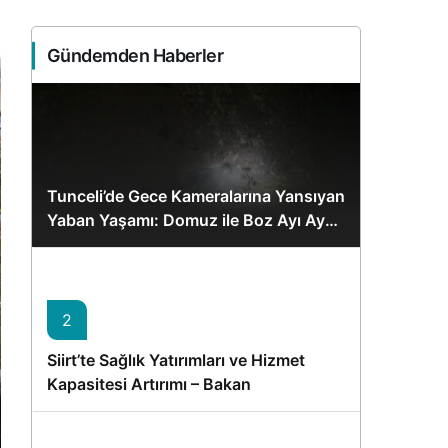
Sistem Modu
Sistem modunu seçin.
Gündemden Haberler
Tunceli’de Gece Kameralarına Yansıyan
Yaban Yaşamı: Domuz ile Boz Ayı Aynı
Karede
2
Siirt’te Sağlık Yatırımları ve Hizmet
Kapasitesi Artırımı – Bakan
Memişoğlu’nun Ziyareti