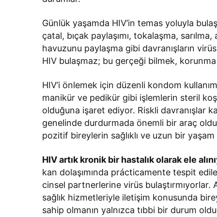
Günlük yaşamda HIV’in temas yoluyla bulaşm
çatal, bıçak paylaşımı, tokalaşma, sarılma,
havuzunu paylaşma gibi davranışların virüs
HIV bulaşmaz; bu gerçeği bilmek, korunma ko
HIV’i önlemek için düzenli kondom kullanı
manikür ve pedikür gibi işlemlerin steril koş
olduğuna işaret ediyor. Riskli davranışlar 
genelinde durdurmada önemli bir araç olduğu
pozitif bireylerin sağlıklı ve uzun bir yaşam
HIV artık kronik bir hastalık olarak ele alın
kan dolaşımında prácticamente tespit edilem
cinsel partnerlerine virüs bulaştırmıyorla
sağlık hizmetleriyle iletişim konusunda birey
sahip olmanın yalnızca tıbbi bir durum old