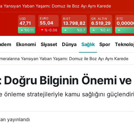
na Yansıyan Yaban Yaşamı: Domuz ile Boz Ayı Aynı Karede
EURO
USD
BIST
GR. ALTIN
BTC
55,04
47,71
13.798,82
6.519,29
0,0000
%0.11
%0.7
%0.41
%-0.06
ndem
Ekonomi
Siyaset
Dünya
Sağlık
Spor
Teknoloj
meralarına Yansıyan Yaban Yaşamı: Domuz ile Boz Ayı Aynı Karede
: Doğru Bilginin Önemi ve
e önleme stratejileriyle kamu sağlığını güçlendir
an yayınlandı