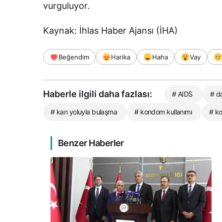
vurguluyor.
Kaynak: İhlas Haber Ajansı (İHA)
Beğendim
Harika
Haha
Vay
Haberle ilgili daha fazlası:
# AIDS
# d
# kan yoluyla bulaşma
# kondom kullanımı
# k
Benzer Haberler