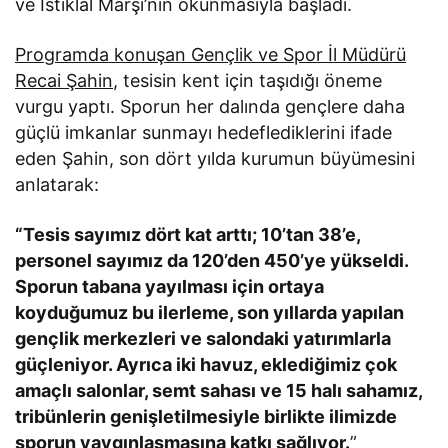
ve İstiklal Marşı’nın okunmasıyla başladı.
Programda konuşan Gençlik ve Spor İl Müdürü
Recai Şahin
, tesisin kent için taşıdığı öneme
vurgu yaptı. Sporun her dalında gençlere daha
güçlü imkanlar sunmayı hedeflediklerini ifade
eden Şahin, son dört yılda kurumun büyümesini
anlatarak:
“Tesis sayımız dört kat arttı; 10’tan 38’e,
personel sayımız da 120’den 450’ye yükseldi.
Sporun tabana yayılması için ortaya
koyduğumuz bu ilerleme, son yıllarda yapılan
gençlik merkezleri ve salondaki yatırımlarla
güçleniyor. Ayrıca iki havuz, eklediğimiz çok
amaçlı salonlar, semt sahası ve 15 halı sahamız,
tribünlerin genişletilmesiyle birlikte ilimizde
sporun yaygınlaşmasına katkı sağlıyor.
”