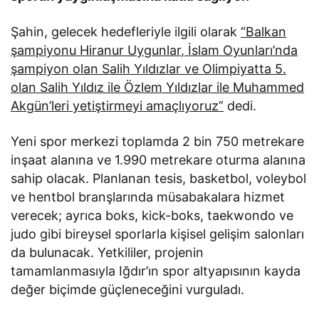
Şahin, gelecek hedefleriyle ilgili olarak
“Balkan
şampiyonu Hiranur Uygunlar, İslam Oyunları’nda
şampiyon olan Salih Yıldızlar ve Olimpiyatta 5.
olan Salih Yıldız ile Özlem Yıldızlar ile Muhammed
Akgün’leri yetiştirmeyi amaçlıyoruz”
dedi.
Yeni spor merkezi toplamda 2 bin 750 metrekare
inşaat alanına ve 1.990 metrekare oturma alanına
sahip olacak. Planlanan tesis, basketbol, voleybol
ve hentbol branşlarında müsabakalara hizmet
verecek; ayrıca boks, kick-boks, taekwondo ve
judo gibi bireysel sporlarla kişisel gelişim salonları
da bulunacak. Yetkililer, projenin
tamamlanmasıyla Iğdır’ın spor altyapısının kayda
değer biçimde güçleneceğini vurguladı.