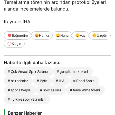
Temel atma töreninin ardından protokol üyeleri
alanda incelemelerde bulundu.
Kaynak: İHA
Beğendim
Harika
Haha
Vay
Üzgün
Kızgın
Haberle ilgili daha fazlası:
# Çok Amaçlı Spor Salonu
# gençlik merkezleri
# halı sahalar
# Iğdır
# İHA
# Recai Şahin
# spor altyapısı
# spor salonu
# temel atma töreni
# Türkiye spor yatırımları
Benzer Haberler