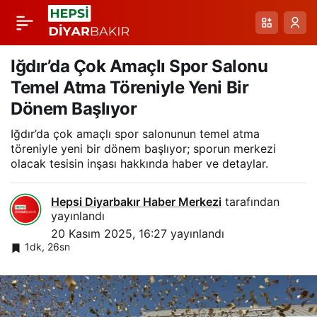
Amed Sportif
Paylaş
Faaliyetler’de Kaluğlu:
Iğdır’da Çok Amaçlı Spor Salonu
Temel Atma Töreniyle Yeni Bir
Sıkı Çalışma ile
Dönem Başlıyor
Iğdır’da çok amaçlı spor salonunun temel atma
Yükselişi Süper Lig’e
töreniyle yeni bir dönem başlıyor; sporun merkezi
olacak tesisin inşası hakkında haber ve detaylar.
Taşıyacağız
Hepsi Diyarbakır Haber Merkezi
tarafından
yayınlandı
20 Kasım 2025, 16:27
yayınlandı
1dk, 26sn