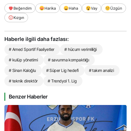
Beğendim
Harika
Haha
Vay
Üzgün
Kızgın
Haberle ilgili daha fazlası:
# Amed Sportif Faaliyetler
# hücum verimliliği
# kulüp yönetimi
# savunma kompaktlığı
# Sinan Kaloğlu
# Süper Lig hedefi
# takım analizi
# teknik direktör
# Trendyol 1. Lig
Benzer Haberler