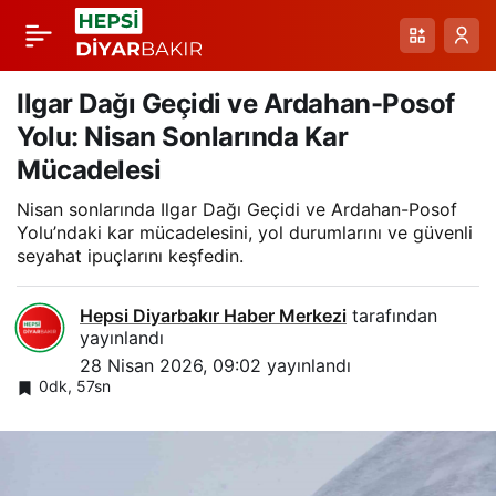
Palandöken’de
Paylaş
Baharın İzleri ve Karın
Ilgar Dağı Geçidi ve Ardahan-Posof
Yolu: Nisan Sonlarında Kar
Koruması: 30 Nisan’a
Mücadelesi
Nisan sonlarında Ilgar Dağı Geçidi ve Ardahan-Posof
Kadar Uzayan Sezon
Yolu’ndaki kar mücadelesini, yol durumlarını ve güvenli
seyahat ipuçlarını keşfedin.
Hepsi Diyarbakır Haber Merkezi
tarafından
yayınlandı
28 Nisan 2026, 09:02
yayınlandı
0dk, 57sn