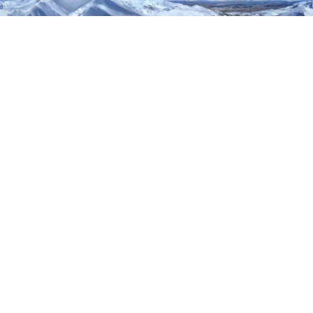
0
Türkiye’nin dört bir yanında bahar mevsimi tüm
coğrafyayı sarmışken, 3200 metrelik Palandöken
Dağı hala beyaz örtüsünü koruyor ve bu manzara
ziyaretçileri büyülüyor.
Erzurum’un merkezine yakın konumda
bulunanPalandöken Kayak Merkezi, Nisan ayının
sonuna rağmen kar ve kış etkisini sürdürüyor.
Dağın zirvelerinde kar kalınlığı 170 santimetreye
ulaşırken, kayak sezonunun 30 Nisan’a kadar
uzatıldığı bildiriliyor.