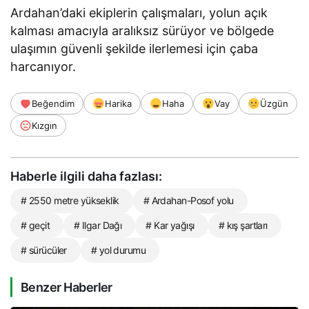
Ardahan’daki ekiplerin çalışmaları, yolun açık
kalması amacıyla aralıksız sürüyor ve bölgede
ulaşımın güvenli şekilde ilerlemesi için çaba
harcanıyor.
Beğendim
Harika
Haha
Vay
Üzgün
Kızgın
Haberle ilgili daha fazlası:
# 2550 metre yükseklik
# Ardahan-Posof yolu
# geçit
# Ilgar Dağı
# Kar yağışı
# kış şartları
# sürücüler
# yol durumu
Benzer Haberler