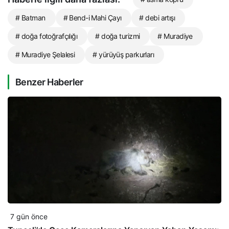
# Batman
# Bend-i Mahi Çayı
# debi artışı
# doğa fotoğrafçılığı
# doğa turizmi
# Muradiye
# Muradiye Şelalesi
# yürüyüş parkurları
Benzer Haberler
7 gün önce