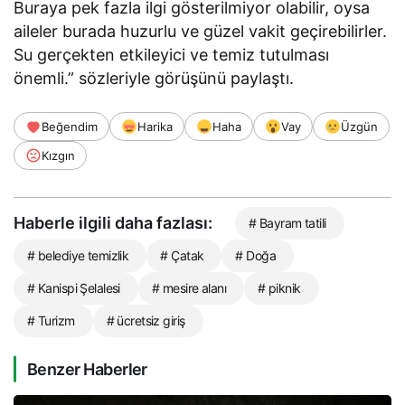
Buraya pek fazla ilgi gösterilmiyor olabilir, oysa
aileler burada huzurlu ve güzel vakit geçirebilirler.
Su gerçekten etkileyici ve temiz tutulması
önemli.” sözleriyle görüşünü paylaştı.
Beğendim
Harika
Haha
Vay
Üzgün
Kızgın
Haberle ilgili daha fazlası:
# Bayram tatili
# belediye temizlik
# Çatak
# Doğa
# Kanispi Şelalesi
# mesire alanı
# piknik
# Turizm
# ücretsiz giriş
Benzer Haberler