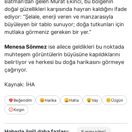
Batman’dan gelen Murat Ekinci, bu bölgenin
doğal güzellikleri karşısında hayran kaldığını ifade
ediyor: “Şelale, enerji veren ve manzarasıyla
büyüleyen bir tablo sunuyor; doğa tutkunları için
mutlaka görmeniz gereken bir yer.”
Menesa Sönmez
ise ailece geldikleri bu noktada
muhteşem görüntülerin büyüsüne kapıldıklarını
belirtiyor ve herkesi bu doğa harikasını görmeye
çağırıyor.
Kaynak: İHA
Beğendim
Harika
Haha
Vay
Üzgün
Kızgın
Haberle ilgili daha fazlası:
# asma köprü