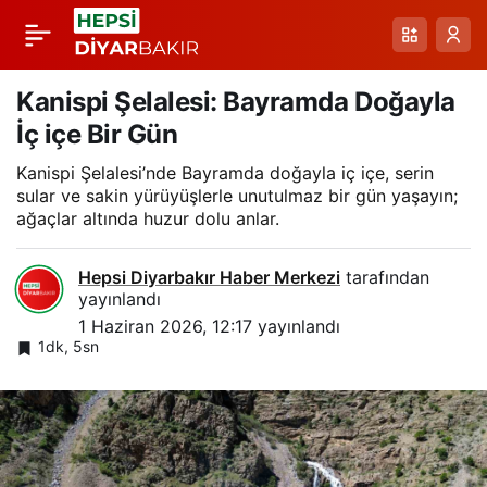
Muradiye Şelalesi:
Paylaş
Debinin Artışıyla
Kanispi Şelalesi: Bayramda Doğayla
İç içe Bir Gün
Yeniden Canlanan
Kanispi Şelalesi’nde Bayramda doğayla iç içe, serin
sular ve sakin yürüyüşlerle unutulmaz bir gün yaşayın;
Doğa Ziyafeti
ağaçlar altında huzur dolu anlar.
Hepsi Diyarbakır Haber Merkezi
tarafından
yayınlandı
1 Haziran 2026, 12:17
yayınlandı
1dk, 5sn