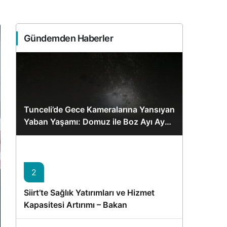
Sistem Modu
Sistem modunu seçin.
Gündemden Haberler
Tunceli’de Gece Kameralarına Yansıyan
Yaban Yaşamı: Domuz ile Boz Ayı Aynı
Karede
2
Siirt’te Sağlık Yatırımları ve Hizmet
Kapasitesi Artırımı – Bakan
Memişoğlu’nun Ziyareti