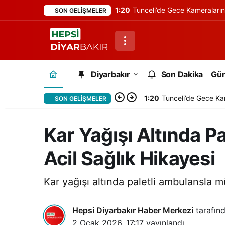
1:20
Tunceli’de Gece Kameraları
SON GELIŞMELER
Diyarbakır
Son Dakika
Gü
1:20
Tunceli’de Gece Ka
SON GELIŞMELER
Kar Yağışı Altında 
Acil Sağlık Hikayesi
Kar yağışı altında paletli ambulansla 
Hepsi Diyarbakır Haber Merkezi
tarafınd
2 Ocak 2026, 17:17
yayınlandı