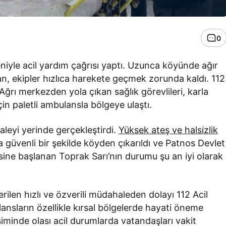
0
niyle acil yardım çağrısı yaptı. Uzunca köyünde ağır
dan, ekipler hızlıca harekete geçmek zorunda kaldı. 112
Ağrı merkezden yola çıkan sağlık görevlileri, karla
çin paletli ambulansla bölgeye ulaştı.
aleyi yerinde gerçekleştirdi.
Yüksek ateş ve halsizlik
a güvenli bir şekilde köyden çıkarıldı ve Patnos Devlet
sine başlanan Toprak Sarı’nın durumu şu an iyi olarak
erilen hızlı ve özverili müdahaleden dolayı 112 Acil
ulansların özellikle kırsal bölgelerde hayati öneme
siminde olası acil durumlarda vatandaşları vakit