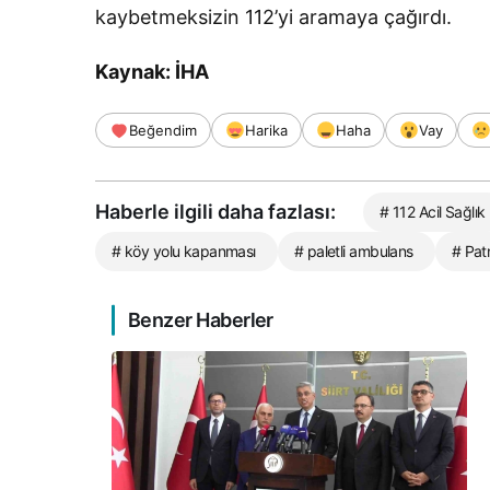
kaybetmeksizin 112’yi aramaya çağırdı.
Kaynak: İHA
Beğendim
Harika
Haha
Vay
Haberle ilgili daha fazlası:
# 112 Acil Sağlık
# köy yolu kapanması
# paletli ambulans
# Pat
Benzer Haberler