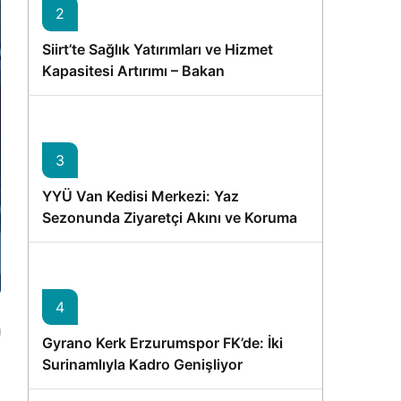
2
Siirt’te Sağlık Yatırımları ve Hizmet
Kapasitesi Artırımı – Bakan
Memişoğlu’nun Ziyareti
3
YYÜ Van Kedisi Merkezi: Yaz
Sezonunda Ziyaretçi Akını ve Koruma
Vurgusu
4
Gyrano Kerk Erzurumspor FK’de: İki
Surinamlıyla Kadro Genişliyor