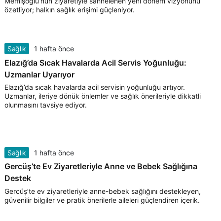
Memişoğlu’nun ziyaretiyle sahnelenen yeni dönem vizyonunu
özetliyor; halkın sağlık erişimi güçleniyor.
Sağlık
1 hafta önce
Elazığ’da Sıcak Havalarda Acil Servis Yoğunluğu:
Uzmanlar Uyarıyor
Elazığ’da sıcak havalarda acil servisin yoğunluğu artıyor.
Uzmanlar, ileriye dönük önlemler ve sağlık önerileriyle dikkatli
olunmasını tavsiye ediyor.
Sağlık
1 hafta önce
Gercüş’te Ev Ziyaretleriyle Anne ve Bebek Sağlığına
Destek
Gercüş’te ev ziyaretleriyle anne-bebek sağlığını destekleyen,
güvenilir bilgiler ve pratik önerilerle aileleri güçlendiren içerik.