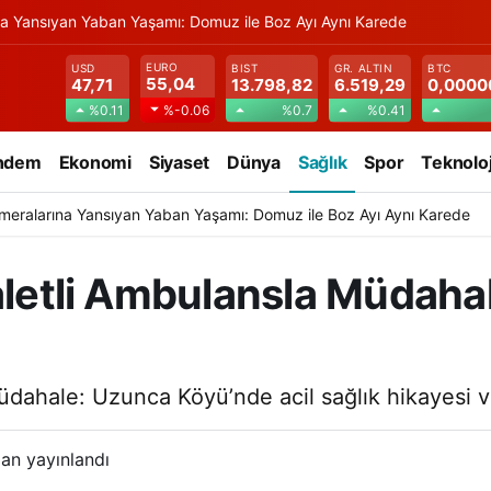
na Yansıyan Yaban Yaşamı: Domuz ile Boz Ayı Aynı Karede
EURO
USD
BIST
GR. ALTIN
BTC
55,04
47,71
13.798,82
6.519,29
0,0000
%0.11
%0.7
%0.41
%-0.06
ndem
Ekonomi
Siyaset
Dünya
Sağlık
Spor
Teknoloj
meralarına Yansıyan Yaban Yaşamı: Domuz ile Boz Ayı Aynı Karede
Paletli Ambulansla Müdah
müdahale: Uzunca Köyü’nde acil sağlık hikayesi v
an yayınlandı