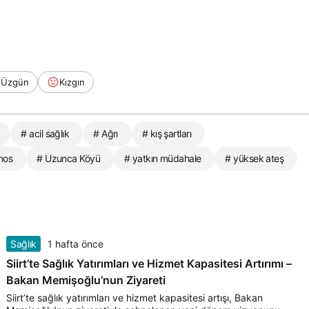
Üzgün
Kızgın
# acil sağlık
# Ağrı
# kış şartları
nos
# Uzunca Köyü
# yatkın müdahale
# yüksek ateş
Sağlık
1 hafta önce
Siirt’te Sağlık Yatırımları ve Hizmet Kapasitesi Artırımı –
Bakan Memişoğlu’nun Ziyareti
Siirt’te sağlık yatırımları ve hizmet kapasitesi artışı, Bakan