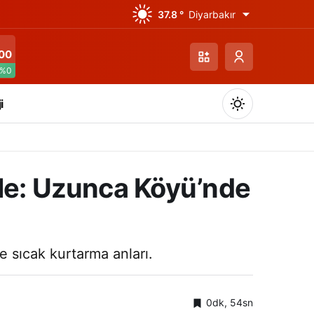
37.8 °
Diyarbakır
00
%0
i
ale: Uzunca Köyü’nde
Gündüz Modu
Gündüz modunu seçin.
e sıcak kurtarma anları.
Gece Modu
Gece modunu seçin.
0dk, 54sn