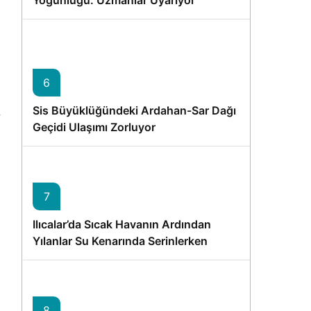
Yoğunluğu: Uzmanlar Uyarıyor
6
Sis Büyüklüğündeki Ardahan-Sar Dağı
Geçidi Ulaşımı Zorluyor
7
Ilıcalar’da Sıcak Havanın Ardından
Yılanlar Su Kenarında Serinlerken
Görüntülendi
8