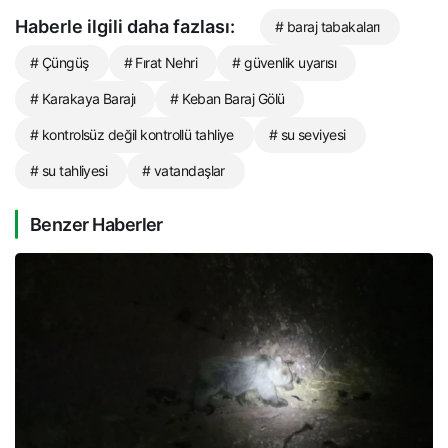
Haberle ilgili daha fazlası:
# baraj tabakaları
# Çüngüş
# Fırat Nehri
# güvenlik uyarısı
# Karakaya Barajı
# Keban Baraj Gölü
# kontrolsüz değil kontrollü tahliye
# su seviyesi
# su tahliyesi
# vatandaşlar
Benzer Haberler