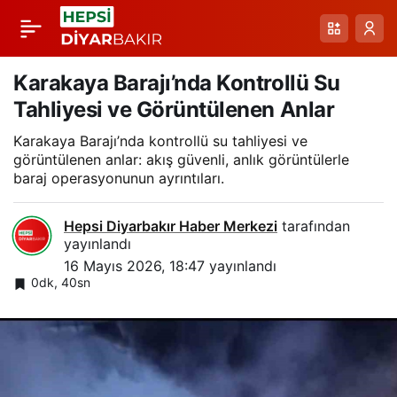
Veysel Karani
Paylaş
Beldesi’nde Sağanak
Karakaya Barajı’nda Kontrollü Su
Tahliyesi ve Görüntülenen Anlar
Sonrası İş Yerleri ve
Karakaya Barajı’nda kontrollü su tahliyesi ve
görüntülenen anlar: akış güvenli, anlık görüntülerle
Seralar Su Altında
baraj operasyonunun ayrıntıları.
Hepsi Diyarbakır Haber Merkezi
tarafından
yayınlandı
16 Mayıs 2026, 18:47
yayınlandı
0dk, 40sn