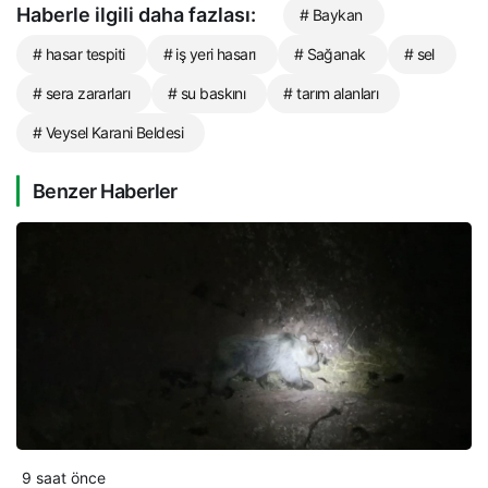
Haberle ilgili daha fazlası:
# Baykan
# hasar tespiti
# iş yeri hasarı
# Sağanak
# sel
# sera zararları
# su baskını
# tarım alanları
# Veysel Karani Beldesi
Benzer Haberler
9 saat önce