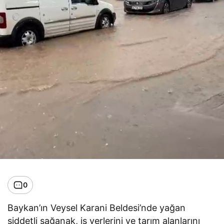
0
Baykan’ın Veysel Karani Beldesi’nde yağan
şiddetli sağanak, iş yerlerini ve tarım alanlarını