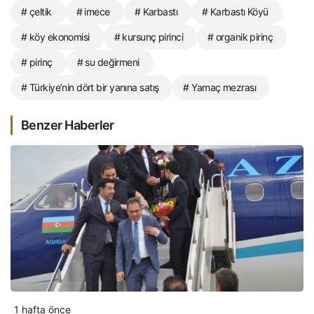
# çeltik
# imece
# Karbastı
# Karbastı Köyü
# köy ekonomisi
# kursunç pirinci
# organik pirinç
# pirinç
# su değirmeni
# Türkiye’nin dört bir yanına satış
# Yamaç mezrası
Benzer Haberler
1 hafta önce