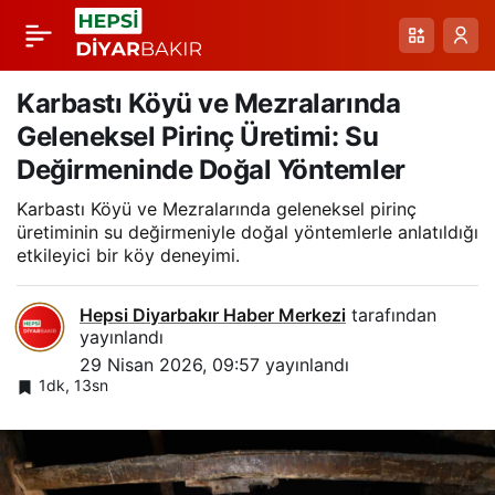
Elazığ OSB’deki Çanta
Paylaş
Üretimiyle Dünya
Karbastı Köyü ve Mezralarında
Geleneksel Pirinç Üretimi: Su
Pazarında Üst Sırada
Değirmeninde Doğal Yöntemler
Karbastı Köyü ve Mezralarında geleneksel pirinç
Yolculuk
üretiminin su değirmeniyle doğal yöntemlerle anlatıldığı
etkileyici bir köy deneyimi.
Hepsi Diyarbakır Haber Merkezi
tarafından
yayınlandı
29 Nisan 2026, 09:57
yayınlandı
1dk, 13sn