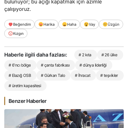
bulunuyor; bu açığı kapatmak için azimle
çalışıyoruz.
Beğendim
Harika
Haha
Vay
Üzgün
Kızgın
Haberle ilgili daha fazlası:
# 2 kıta
# 26 ülke
# 6’ncı bölge
# çanta fabrikası
# dünya liderliği
# Elazığ OSB
# Gürkan Talo
# İhracat
# teşvikler
# üretim kapasitesi
Benzer Haberler