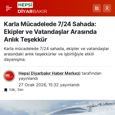
Diyarbakır’da Yoğun
Paylaş
Sis Etkisi ve Uçuş
Karla Mücadelede 7/24 Sahada:
Ekipler ve Vatandaşlar Arasında
Gecikmeleri Devam
Anlık Teşekkür
Karla mücadelede 7/24 sahada, ekipler ve vatandaşlar
Ediyor
arasındaki anlık teşekkürler ve işbirliğiyle etkili
dayanışma.
Hepsi Diyarbakır Haber Merkezi
tarafından
yayınlandı
27 Ocak 2026, 15:32
yayınlandı
1dk, 3sn