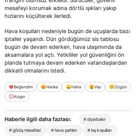
trafiğini olumsuz etkiledi. Sürücüler, güvenli
mesafeyi korumak adına dörtlü ışıkları yakıp
hızlarını küçülterek ilerledi.
Hava koşulları nedeniyle bugün de uçuşlarda bazı
iptaller yaşandı. Dün gördüğümüz sis tablosu
bugün de devam ederken, hava ulaşımında da
aksamalara yol açtı. Yetkililer yol güvenliğini ön
planda tutmaya devam ederken vatandaşlardan
dikkatli olmalarını istedi.
Beğendim
Harika
Haha
Vay
Üzgün
Kızgın
Haberle ilgili daha fazlası:
# diyarbakır
# görüş mesafesi
# hava şartları
# kış koşulları