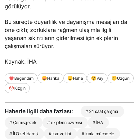
görülüyor.
Bu süreçte duyarlılık ve dayanışma mesajları da
öne çıktı; zorluklara rağmen ulaşımla ilgili
yaşanan sıkıntıların giderilmesi için ekiplerin
çalışmaları sürüyor.
Kaynak: İHA
Beğendim
Harika
Haha
Vay
Üzgün
Kızgın
Haberle ilgili daha fazlası:
# 24 saat çalışma
# Çemişgezek
# ekiplerin özverisi
# İHA
# İl Özel İdaresi
# kar ve tipi
# karla mücadele