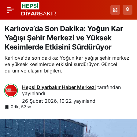
Nazik Gölü’nde
Paylaş
Baharın İlk Işıkları ve
Karlıova’da Son Dakika: Yoğun Kar
Yağışı Şehir Merkezi ve Yüksek
Ördeklerin Dansı
Kesimlerde Etkisini Sürdürüyor
Karlıova'da son dakika: Yoğun kar yağışı şehir merkezi
ve yüksek kesimlerde etkisini sürdürüyor. Güncel
durum ve ulaşım bilgileri.
Hepsi Diyarbakır Haber Merkezi
tarafından
yayınlandı
26 Şubat 2026, 10:22
yayınlandı
0dk, 53sn