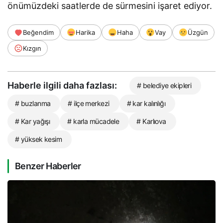
önümüzdeki saatlerde de sürmesini işaret ediyor.
Beğendim
Harika
Haha
Vay
Üzgün
Kızgın
Haberle ilgili daha fazlası:
# belediye ekipleri
# buzlanma
# ilçe merkezi
# kar kalınlığı
# Kar yağışı
# karla mücadele
# Karlıova
# yüksek kesim
Benzer Haberler