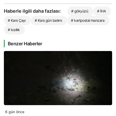
Haberle ilgili daha fazlası:
# gökyüzü
# İHA
# Kars Çayı
# Kars gün batımı
# kartpostal manzara
# kızıllık
Benzer Haberler
6 gün önce