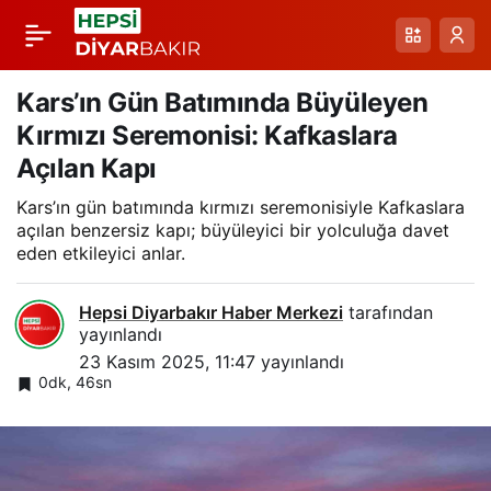
Elazığ’da Sis Etkisini
Paylaş
Yüzeyde: Harput’ta
Kars’ın Gün Batımında Büyüleyen
Kırmızı Seremonisi: Kafkaslara
Görüş Mesafesi
Açılan Kapı
Kars’ın gün batımında kırmızı seremonisiyle Kafkaslara
Düşüşü ve Akşam
açılan benzersiz kapı; büyüleyici bir yolculuğa davet
eden etkileyici anlar.
Görüntüleri
Hepsi Diyarbakır Haber Merkezi
tarafından
yayınlandı
23 Kasım 2025, 11:47
yayınlandı
0dk, 46sn