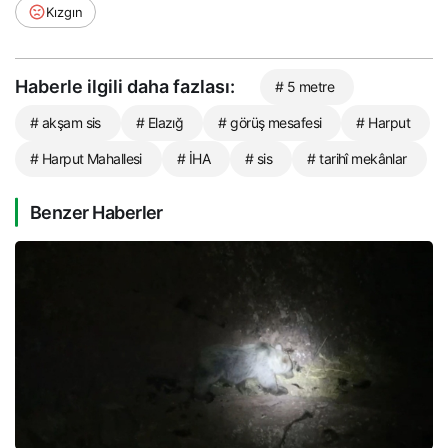
Kızgın
Haberle ilgili daha fazlası:
# 5 metre
# akşam sis
# Elazığ
# görüş mesafesi
# Harput
# Harput Mahallesi
# İHA
# sis
# tarihî mekânlar
Benzer Haberler