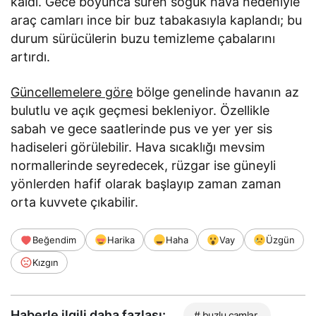
kaldı. Gece boyunca süren soğuk hava nedeniyle
araç camları ince bir buz tabakasıyla kaplandı; bu
durum sürücülerin buzu temizleme çabalarını
artırdı.
Güncellemelere göre
bölge genelinde havanın az
bulutlu ve açık geçmesi bekleniyor. Özellikle
sabah ve gece saatlerinde pus ve yer yer sis
hadiseleri görülebilir. Hava sıcaklığı mevsim
normallerinde seyredecek, rüzgar ise güneyli
yönlerden hafif olarak başlayıp zaman zaman
orta kuvvete çıkabilir.
Beğendim
Harika
Haha
Vay
Üzgün
Kızgın
Haberle ilgili daha fazlası:
# buzlu camlar