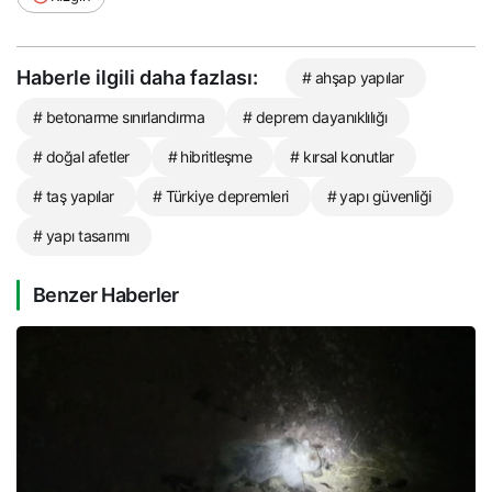
Haberle ilgili daha fazlası:
# ahşap yapılar
# betonarme sınırlandırma
# deprem dayanıklılığı
# doğal afetler
# hibritleşme
# kırsal konutlar
# taş yapılar
# Türkiye depremleri
# yapı güvenliği
# yapı tasarımı
Benzer Haberler