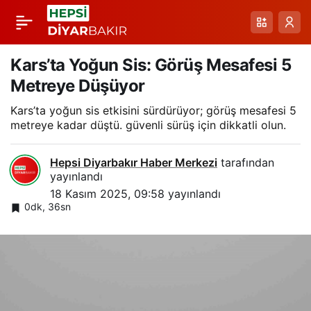
Hibrit Yapı Modeliyle
Paylaş
Deprem Sırasında
Kars’ta Yoğun Sis: Görüş Mesafesi 5
Metreye Düşüyor
Dayanıklılık: Taş-
Kars’ta yoğun sis etkisini sürdürüyor; görüş mesafesi 5
metreye kadar düştü. güvenli sürüş için dikkatli olun.
Ahşap-Beton Karışımı
Hepsi Diyarbakır Haber Merkezi
tarafından
İçin Yeni Yaklaşım
yayınlandı
18 Kasım 2025, 09:58
yayınlandı
0dk, 36sn