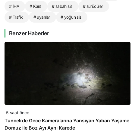
# İHA
# Kars
# sabah sis
# sürücüler
# Trafik
# uyarılar
# yoğun sis
Benzer Haberler
5 saat önce
Tunceli’de Gece Kameralarına Yansıyan Yaban Yaşamı:
Domuz ile Boz Ayı Aynı Karede