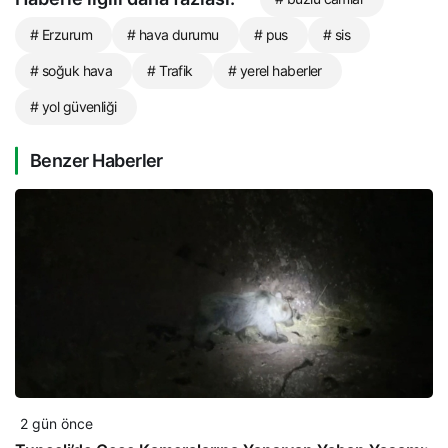
# Erzurum
# hava durumu
# pus
# sis
# soğuk hava
# Trafik
# yerel haberler
# yol güvenliği
Benzer Haberler
2 gün önce