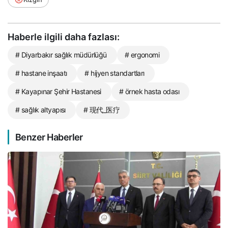
Haberle ilgili daha fazlası:
# Diyarbakır sağlık müdürlüğü
# ergonomi
# hastane inşaatı
# hijyen standartları
# Kayapınar Şehir Hastanesi
# örnek hasta odası
# sağlık altyapısı
# 现代_医疗
Benzer Haberler