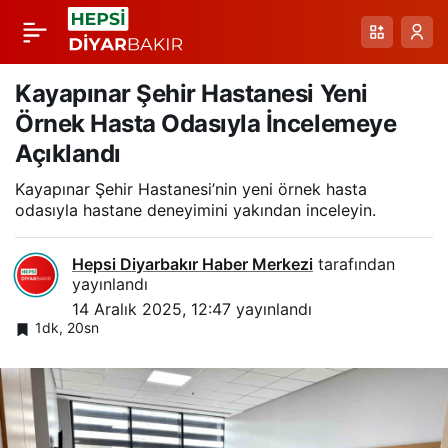
Tunceli’de İlk Tiroid
Paylaş
Ameliyatı: Uzmanlar
Kayapınar Şehir Hastanesi Yeni
Örnek Hasta Odasıyla İncelemeye
Yeni Bir Dönemi
Açıklandı
Kayapınar Şehir Hastanesi’nin yeni örnek hasta
Başlattı
odasıyla hastane deneyimini yakından inceleyin.
Hepsi Diyarbakır Haber Merkezi
tarafından
yayınlandı
14 Aralık 2025, 12:47
yayınlandı
1dk, 20sn