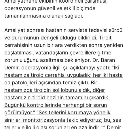
Ameliyathane ekibinin koordineli çalışması,
operasyonun güvenli ve etkili biçimde
tamamlanmasına olanak sağladı.
Ameliyat sonrası hastanın serviste tedavisi sürdü
ve durumunun dengeli olduğu bildirildi. Tiroit
cerrahisinin uzun bir ara verdikten sonra yeniden
başlatılması, vatandaşların çevre illere gitme
zorunluluğunu azaltması bekleniyor. Dr. Baran
Demir, operasyonla ilgili şu açıklamayı yaptı:
“İki
hastamıza tiroid cerrahisi uyguladık; her iki hasta
da patolojileri açısından temiz çıktı. Bir
hastamızda tiroidin sol lobunu aldık, diğer
hastamızın tiroid bezinin tamamını çıkardık.
Bugünkü kontrollerinde herhangi bir sorun
görülmüyor.”
“Ses tellerini korumaya yönelik
sinirleri monitörizasyonla takip ediyoruz; bu, ses
telleriyle ilgili olası sorunları en aza indirir.”
Demir,