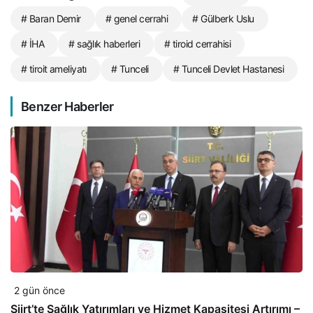
# Baran Demir
# genel cerrahi
# Gülberk Uslu
# İHA
# sağlık haberleri
# tiroid cerrahisi
# tiroit ameliyatı
# Tunceli
# Tunceli Devlet Hastanesi
Benzer Haberler
2 gün önce
Siirt’te Sağlık Yatırımları ve Hizmet Kapasitesi Artırımı –