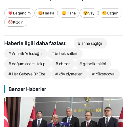
Beğendim
Harika
Haha
Vay
Üzgün
Kızgın
Haberle ilgili daha fazlası:
# anne sağlığı
# Annelik Yolculuğu
# bebek setleri
# doğum öncesi takip
# ebeler
# gebelik takibi
# Her Gebeye Bir Ebe
# köy ziyaretleri
# Yüksekova
Benzer Haberler