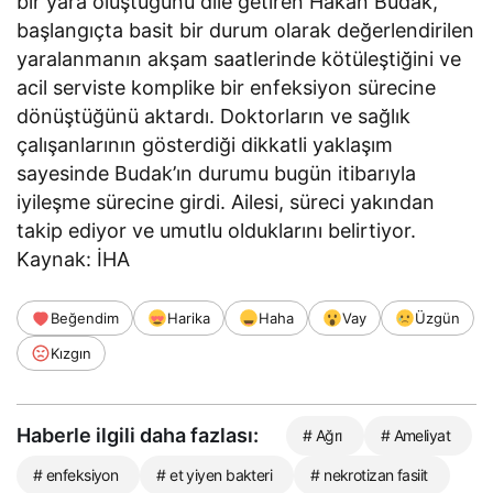
bir yara oluştuğunu dile getiren Hakan Budak,
başlangıçta basit bir durum olarak değerlendirilen
yaralanmanın akşam saatlerinde kötüleştiğini ve
acil serviste komplike bir enfeksiyon sürecine
dönüştüğünü aktardı. Doktorların ve sağlık
çalışanlarının gösterdiği dikkatli yaklaşım
sayesinde Budak’ın durumu bugün itibarıyla
iyileşme sürecine girdi. Ailesi, süreci yakından
takip ediyor ve umutlu olduklarını belirtiyor.
Kaynak: İHA
Beğendim
Harika
Haha
Vay
Üzgün
Kızgın
Haberle ilgili daha fazlası:
# Ağrı
# Ameliyat
# enfeksiyon
# et yiyen bakteri
# nekrotizan fasiit