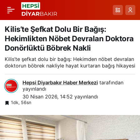
Ağrı’da Düşme
Paylaş
Sonrası Enfeksiyon ve
Kilis’te Şefkat Dolu Bir Bağış:
Hekimlikten Nöbet Devralan Doktora
Organ Yetmezliği:
Donörlüktü Böbrek Nakli
Kilis’te şefkat dolu bir bağış: Hekimden nöbet devralan
Ameliyatla Hayata
doktorun böbrek nakliyle hayat kurtaran bağış hikayesi
Dönüş
Hepsi Diyarbakır Haber Merkezi
tarafından
yayınlandı
30 Nisan 2026, 14:52
yayınlandı
1dk, 56sn