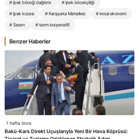
# ipek böceği dağıtımı
# ipek böcekçiliği
# ipek kozası
# Karşıyaka Mahallesi
# kırsal ekonomi
# Sason
# tarım kooperatifi
Benzer Haberler
1 hafta önce
Bakü-Kars Direkt Uçuşlarıyla Yeni Bir Hava Köprüsü:
Ticaret ve Turizme Odaklanan Stratejik Adım