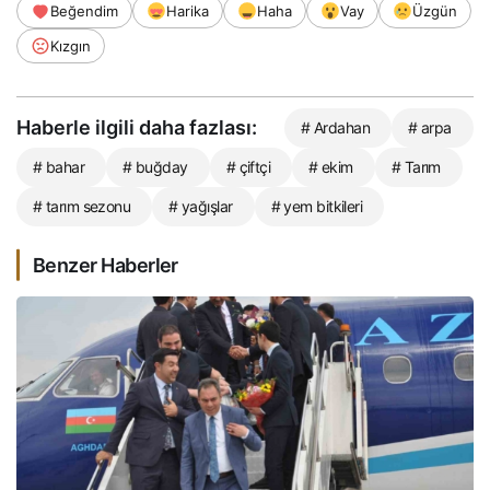
Beğendim
Harika
Haha
Vay
Üzgün
Kızgın
Haberle ilgili daha fazlası:
# Ardahan
# arpa
# bahar
# buğday
# çiftçi
# ekim
# Tarım
# tarım sezonu
# yağışlar
# yem bitkileri
Benzer Haberler