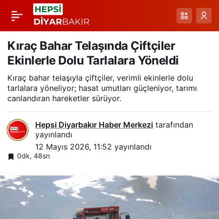
Sason’da Ipek
Paylaş
Böcekçiliği
Kıraç Bahar Telaşında Çiftçiler
Ekinlerle Dolu Tarlalara Yöneldi
Yükselişte: 72 Aileye
Kıraç bahar telaşıyla çiftçiler, verimli ekinlerle dolu
tarlalara yöneliyor; hasat umutları güçleniyor, tarımı
Başlangıç Dağıtımı ve
canlandıran hareketler sürüyor.
Beklenen Büyüme
Hepsi Diyarbakır Haber Merkezi
tarafından
yayınlandı
12 Mayıs 2026, 11:52
yayınlandı
0dk, 48sn