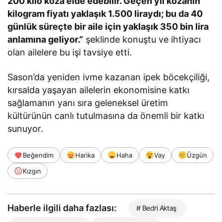
200 kilo koza elde edebilir. Geçen yıl kozanın
kilogram fiyatı yaklaşık 1.500 liraydı; bu da 40
günlük süreçte bir aile için yaklaşık 350 bin lira
anlamına geliyor.”
şeklinde konuştu ve ihtiyacı
olan ailelere bu işi tavsiye etti.
Sason’da yeniden ivme kazanan ipek böcekçiliği,
kırsalda yaşayan ailelerin ekonomisine katkı
sağlamanın yanı sıra geleneksel üretim
kültürünün canlı tutulmasına da önemli bir katkı
sunuyor.
Beğendim
Harika
Haha
Vay
Üzgün
Kızgın
Haberle ilgili daha fazlası:
# Bedri Aktaş