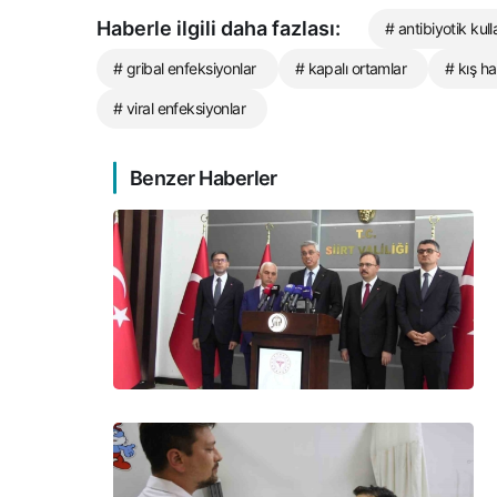
Haberle ilgili daha fazlası:
# antibiyotik kull
# gribal enfeksiyonlar
# kapalı ortamlar
# kış ha
# viral enfeksiyonlar
Benzer Haberler