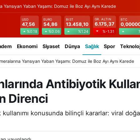
na Yansıyan Yaban Yaşamı: Domuz ile Boz Ayı Aynı Karede
GR. ALTIN
USD
EURO
BIST
BTC
6.175,37
47,56
54,86
13.458,10
0,0000
%0.18
%0.06
%1.24
%-1.31
ndem
Ekonomi
Siyaset
Dünya
Sağlık
Spor
Teknoloj
meralarına Yansıyan Yaban Yaşamı: Domuz ile Boz Ayı Aynı Karede
nlarında Antibiyotik Kulla
n Direnci
 kullanımı konusunda bilinçli kararlar: viral doğa
an yayınlandı