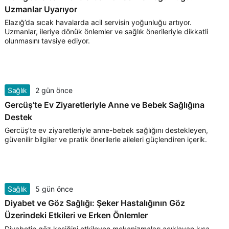
Uzmanlar Uyarıyor
Elazığ’da sıcak havalarda acil servisin yoğunluğu artıyor.
Uzmanlar, ileriye dönük önlemler ve sağlık önerileriyle dikkatli
olunmasını tavsiye ediyor.
Sağlık
2 gün önce
Gercüş’te Ev Ziyaretleriyle Anne ve Bebek Sağlığına
Destek
Gercüş’te ev ziyaretleriyle anne-bebek sağlığını destekleyen,
güvenilir bilgiler ve pratik önerilerle aileleri güçlendiren içerik.
Sağlık
5 gün önce
Diyabet ve Göz Sağlığı: Şeker Hastalığının Göz
Üzerindeki Etkileri ve Erken Önlemler
Diyabetin göz kesiğini etkileyen mekanizmaları açıklayan kısa