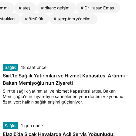
anımı
# ateş
# direnç gelişimi
# Dr. Hasan Elmas
stalıkları
# öksürük
# semptom yönetimi
Sağlık
18 saat önce
Siirt’te Sağlık Yatırımları ve Hizmet Kapasitesi Artırımı –
Bakan Memişoğlu’nun Ziyareti
Siirt’te sağlık yatırımları ve hizmet kapasitesi artışı, Bakan
Memişoğlu’nun ziyaretiyle sahnelenen yeni dönem vizyonunu
özetliyor; halkın sağlık erişimi güçleniyor.
Sağlık
1 gün önce
Elazığ’da Sıcak Havalarda Acil Servis Yoğunluğu: