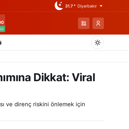
31.7 °
Diyarbakır
00
%0
i
nımına Dikkat: Viral
Gündüz Modu
Gündüz modunu seçin.
sı ve direnç riskini önlemek için
Gece Modu
Gece modunu seçin.