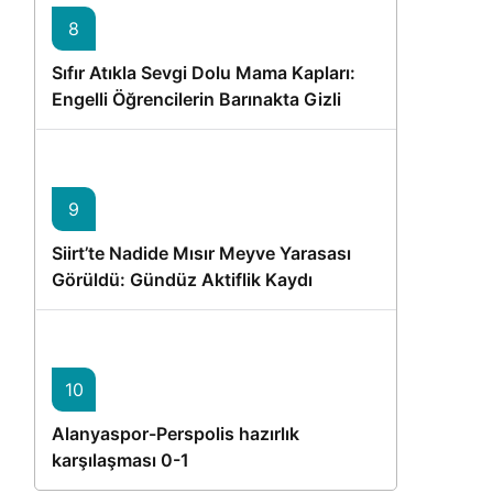
8
Sıfır Atıkla Sevgi Dolu Mama Kapları:
Engelli Öğrencilerin Barınakta Gizli
Dostları İçin Gönüllü Proje
9
Siirt’te Nadide Mısır Meyve Yarasası
Görüldü: Gündüz Aktiflik Kaydı
10
Alanyaspor-Perspolis hazırlık
karşılaşması 0-1