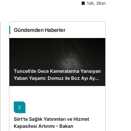
1dk, 26sn
Sistem Modu
Sistem modunu seçin.
Gündemden Haberler
Tunceli’de Gece Kameralarına Yansıyan
Yaban Yaşamı: Domuz ile Boz Ayı Aynı
Karede
2
Siirt’te Sağlık Yatırımları ve Hizmet
Kapasitesi Artırımı – Bakan