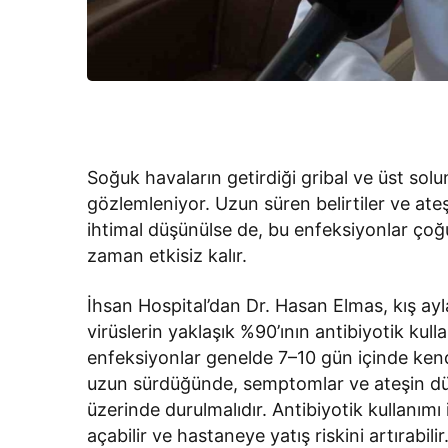
Soğuk havaların getirdiği gribal ve üst so
gözlemleniyor. Uzun süren belirtiler ve at
ihtimal düşünülse de, bu enfeksiyonlar çoğu
zaman etkisiz kalır.
İhsan Hospital’dan Dr. Hasan Elmas, kış ayla
virüslerin yaklaşık %90’ının antibiyotik kulla
enfeksiyonlar genelde 7–10 gün içinde kend
uzun sürdüğünde, semptomlar ve ateşin düş
üzerinde durulmalıdır. Antibiyotik kullanım
açabilir ve hastaneye yatış riskini artırabilir