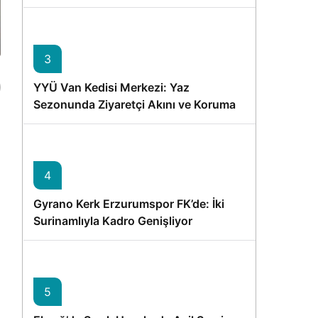
Memişoğlu’nun Ziyareti
3
YYÜ Van Kedisi Merkezi: Yaz
Sezonunda Ziyaretçi Akını ve Koruma
Vurgusu
4
Gyrano Kerk Erzurumspor FK’de: İki
Surinamlıyla Kadro Genişliyor
5