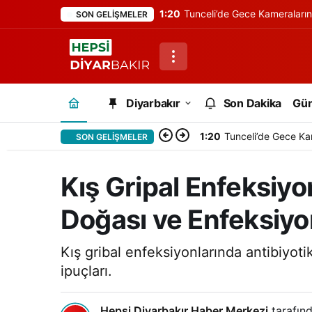
1:20
Tunceli’de Gece Kameraları
SON GELIŞMELER
Diyarbakır
Son Dakika
Gü
1:20
Tunceli’de Gece Ka
SON GELIŞMELER
Kış Gripal Enfeksiyo
Doğası ve Enfeksiyo
Kış gribal enfeksiyonlarında antibiyotik
ipuçları.
Hepsi Diyarbakır Haber Merkezi
tarafınd