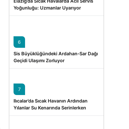
Elazığ’da Sıcak Havalarda Acil Servis
Yoğunluğu: Uzmanlar Uyarıyor
6
Sis Büyüklüğündeki Ardahan-Sar Dağı
Geçidi Ulaşımı Zorluyor
7
Ilıcalar’da Sıcak Havanın Ardından
Yılanlar Su Kenarında Serinlerken
Görüntülendi