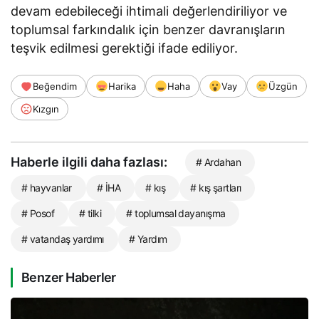
devam edebileceği ihtimali değerlendiriliyor ve
toplumsal farkındalık için benzer davranışların
teşvik edilmesi gerektiği ifade ediliyor.
Beğendim
Harika
Haha
Vay
Üzgün
Kızgın
Haberle ilgili daha fazlası:
# Ardahan
# hayvanlar
# İHA
# kış
# kış şartları
# Posof
# tilki
# toplumsal dayanışma
# vatandaş yardımı
# Yardım
Benzer Haberler