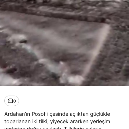
0
Ardahan’ın Posof ilçesinde açlıktan güçlükle
toparlanan iki tilki, yiyecek ararken yerleşim
yerlerine doğru yaklaştı. Tilkilerin evlerin