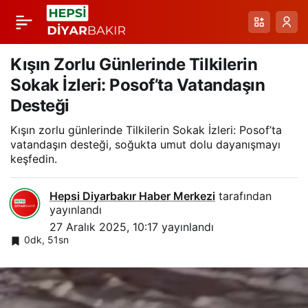
Elazığ’da Harput’ta Kar
Paylaş
Yağışı Başladı: Yüksek
Kışın Zorlu Günlerinde Tilkilerin
Sokak İzleri: Posof’ta Vatandaşın
Kesimler Hazırda
Desteği
Kışın zorlu günlerinde Tilkilerin Sokak İzleri: Posof’ta
Uyarılar Takip Edildi
vatandaşın desteği, soğukta umut dolu dayanışmayı
keşfedin.
Hepsi Diyarbakır Haber Merkezi
tarafından
yayınlandı
27 Aralık 2025, 10:17
yayınlandı
0dk, 51sn