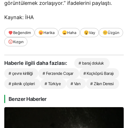
görüntülemek zorlaşıyor.” ifadelerini paylaştı.
Kaynak: İHA
Beğendim
Harika
Haha
Vay
Üzgün
Kızgın
Haberle ilgili daha fazlası:
# baraj doluluk
# çevre kirliliği
# Ferzende Coşar
# Koçköprü Barajı
# piknik çöpleri
# Türkiye
# Van
# Zilan Deresi
Benzer Haberler