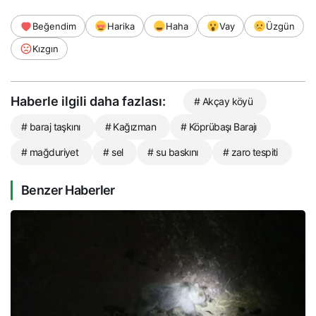
Beğendim
Harika
Haha
Vay
Üzgün
Kızgın
Haberle ilgili daha fazlası:
# Akçay köyü
# baraj taşkını
# Kağızman
# Köprübaşı Barajı
# mağduriyet
# sel
# su baskını
# zaro tespiti
Benzer Haberler