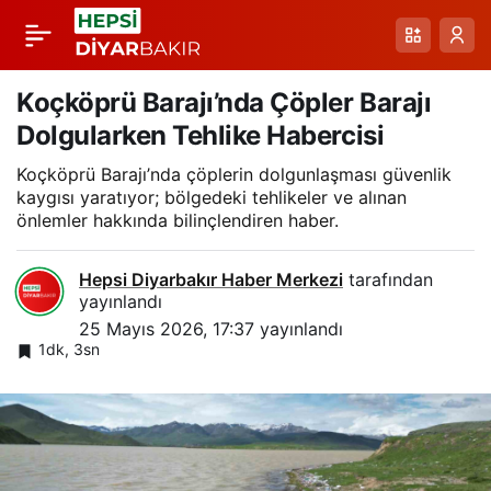
Akçay Köyü Baraj
Paylaş
Taşkını: Evler ve İş
Koçköprü Barajı’nda Çöpler Barajı
Dolgularken Tehlike Habercisi
Yerleri Su Altında
Koçköprü Barajı’nda çöplerin dolgunlaşması güvenlik
kaygısı yaratıyor; bölgedeki tehlikeler ve alınan
Kaldı
önlemler hakkında bilinçlendiren haber.
Hepsi Diyarbakır Haber Merkezi
tarafından
yayınlandı
25 Mayıs 2026, 17:37
yayınlandı
1dk, 3sn