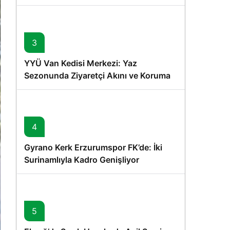
Memişoğlu’nun Ziyareti
3
YYÜ Van Kedisi Merkezi: Yaz
Sezonunda Ziyaretçi Akını ve Koruma
Vurgusu
4
Gyrano Kerk Erzurumspor FK’de: İki
Surinamlıyla Kadro Genişliyor
5