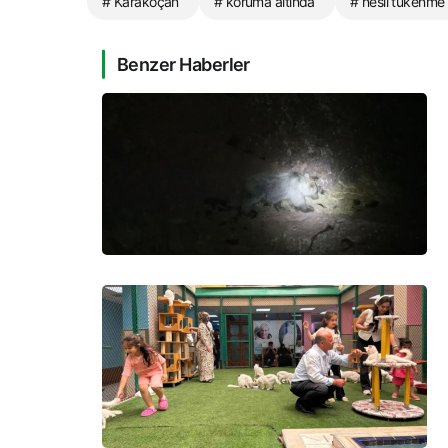
# Karakoçan
# koruma altında
# nesli tükenme 
Benzer Haberler