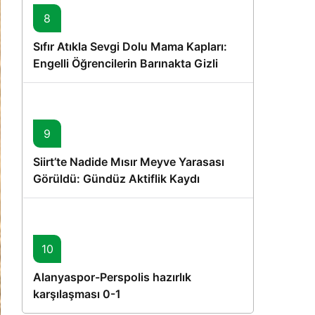
8
Sıfır Atıkla Sevgi Dolu Mama Kapları:
Engelli Öğrencilerin Barınakta Gizli
Dostları İçin Gönüllü Proje
9
Siirt’te Nadide Mısır Meyve Yarasası
Görüldü: Gündüz Aktiflik Kaydı
10
Alanyaspor-Perspolis hazırlık
karşılaşması 0-1