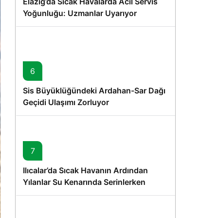
Elazığ’da Sıcak Havalarda Acil Servis
Yoğunluğu: Uzmanlar Uyarıyor
6
Sis Büyüklüğündeki Ardahan-Sar Dağı
Geçidi Ulaşımı Zorluyor
7
Ilıcalar’da Sıcak Havanın Ardından
Yılanlar Su Kenarında Serinlerken
Görüntülendi