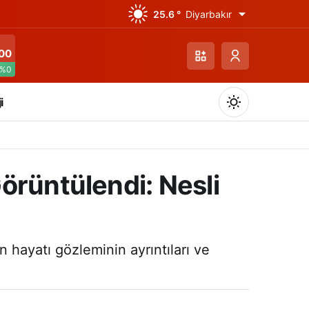
25.6 °
Diyarbakır
00
%0
i
örüntülendi: Nesli
Gündüz Modu
Gündüz modunu seçin.
 hayatı gözleminin ayrıntıları ve
Gece Modu
Gece modunu seçin.