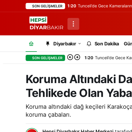
1:20
Tunceli’de Gece Kameraları
SON GELIŞMELER
Diyarbakır
Son Dakika
Gü
1:20
Tunceli’de Gece Ka
SON GELIŞMELER
Koruma Altındaki Da
Tehlikede Olan Yaba
Koruma altındaki dağ keçileri Karakoça
koruma çabaları.
Hepsi Diyarbakır Haber Merkezi
tarafınd