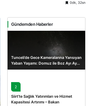
0dk, 32sn
Sistem Modu
Sistem modunu seçin.
Gündemden Haberler
Tunceli’de Gece Kameralarına Yansıyan
Yaban Yaşamı: Domuz ile Boz Ayı Aynı
Karede
2
Siirt’te Sağlık Yatırımları ve Hizmet
Kapasitesi Artırımı – Bakan