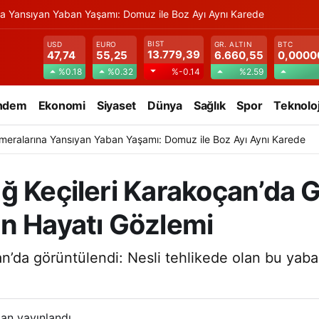
na Yansıyan Yaban Yaşamı: Domuz ile Boz Ayı Aynı Karede
BIST
USD
EURO
GR. ALTIN
BTC
13.779,39
47,74
55,25
6.660,55
0,0000
%0.18
%0.32
%2.59
%-0.14
ndem
Ekonomi
Siyaset
Dünya
Sağlık
Spor
Teknoloj
meralarına Yansıyan Yaban Yaşamı: Domuz ile Boz Ayı Aynı Karede
ğ Keçileri Karakoçan’da G
n Hayatı Gözlemi
n’da görüntülendi: Nesli tehlikede olan bu yaban
an yayınlandı