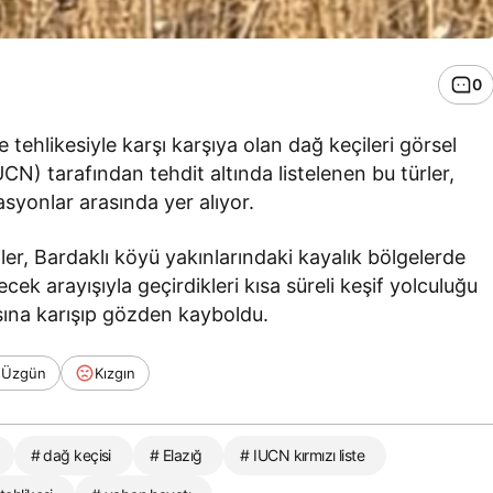
0
 tehlikesiyle karşı karşıya olan dağ keçileri görsel
CN) tarafından tehdit altında listelenen bu türler,
asyonlar arasında yer alıyor.
er, Bardaklı köyü yakınlarındaki kayalık bölgelerde
ecek arayışıyla geçirdikleri kısa süreli keşif yolculuğu
ına karışıp gözden kayboldu.
Üzgün
Kızgın
# dağ keçisi
# Elazığ
# IUCN kırmızı liste