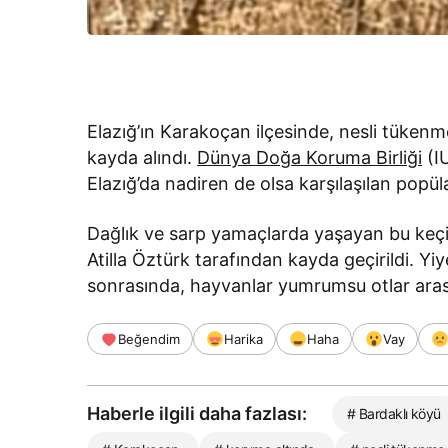
Elazığ’ın Karakoçan ilçesinde, nesli tükenme
kayda alındı.
Dünya Doğa Koruma Birliği
(IU
Elazığ’da nadiren de olsa karşılaşılan popül
Dağlık ve sarp yamaçlarda yaşayan bu keçil
Atilla Öztürk tarafından kayda geçirildi. Yiy
sonrasında, hayvanlar yumrumsu otlar aras
Beğendim
Harika
Haha
Vay
Haberle ilgili daha fazlası:
# Bardaklı köyü