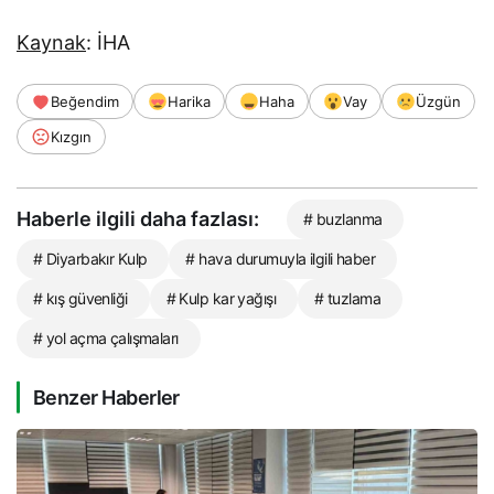
Kaynak
: İHA
Beğendim
Harika
Haha
Vay
Üzgün
Kızgın
Haberle ilgili daha fazlası:
# buzlanma
# Diyarbakır Kulp
# hava durumuyla ilgili haber
# kış güvenliği
# Kulp kar yağışı
# tuzlama
# yol açma çalışmaları
Benzer Haberler