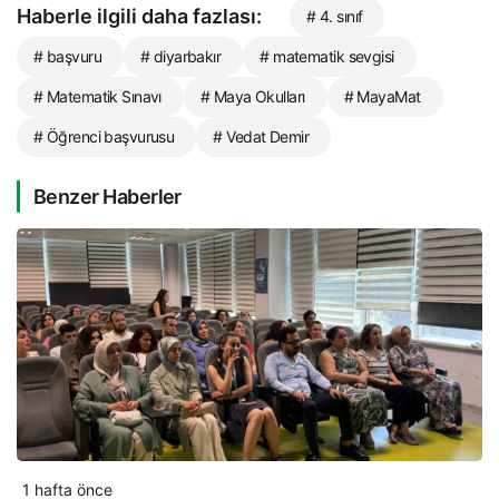
Haberle ilgili daha fazlası:
# 4. sınıf
# başvuru
# diyarbakır
# matematik sevgisi
# Matematik Sınavı
# Maya Okulları
# MayaMat
# Öğrenci başvurusu
# Vedat Demir
Benzer Haberler
1 hafta önce