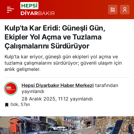
MayaMat Matematik
Paylaş
Sınavında
Kulp’ta Kar Eridi: Güneşli Gün,
Ekipler Yol Açma ve Tuzlama
Diyarbakır’da Yoğun
Çalışmalarını Sürdürüyor
Kulp’ta kar eriyor, güneşli gün ekipleri yol açma ve
Başvuru: Üç Binden
tuzlama çalışmalarını sürdürüyor; güvenli ulaşım için
anlık gelişmeler.
Fazla Öğrenci Katılımı
Hepsi Diyarbakır Haber Merkezi
tarafından
yayınlandı
28 Aralık 2025, 11:12
yayınlandı
0dk, 57sn