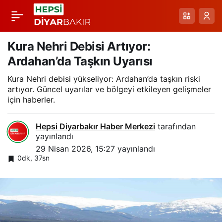
Erçek Gölü ve Van
Paylaş
Gölü Havzasında Allı
Kura Nehri Debisi Artıyor:
Ardahan’da Taşkın Uyarısı
Turnalar’ın Bahar
Kura Nehri debisi yükseliyor: Ardahan’da taşkın riski
artıyor. Güncel uyarılar ve bölgeyi etkileyen gelişmeler
Görkemi
için haberler.
Hepsi Diyarbakır Haber Merkezi
tarafından
yayınlandı
29 Nisan 2026, 15:27
yayınlandı
0dk, 37sn