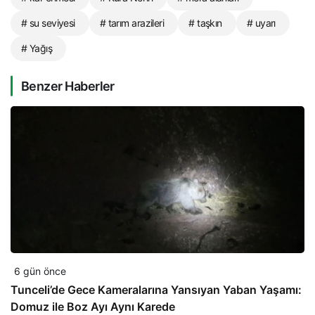
# su seviyesi
# tarım arazileri
# taşkın
# uyarı
# Yağış
Benzer Haberler
6 gün önce
Tunceli’de Gece Kameralarına Yansıyan Yaban Yaşamı:
Domuz ile Boz Ayı Aynı Karede