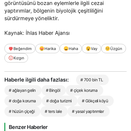
görüntüsünü bozan eylemlerle ilgili cezai
yaptırımlar, bölgenin biyolojik çeşitliliğini
sürdürmeye yöneliktir.
Kaynak: İhlas Haber Ajansı
Beğendim
Harika
Haha
Vay
Üzgün
Kızgın
Haberle ilgili daha fazlası:
# 700 bin TL
# ağlayan gelin
# Bingöl
# çiçek koruma
# doğa koruma
# doğa turizmi
# Gökçeli köyü
# hüzün çiçeği
# ters lale
# yasal yaptırımlar
Benzer Haberler