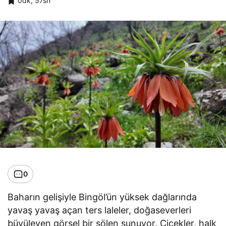
0dk, 57sn
0
Baharın gelişiyle Bingöl’ün yüksek dağlarında
yavaş yavaş açan ters laleler, doğaseverleri
büyüleyen görsel bir şölen sunuyor.
Çiçekler
, halk