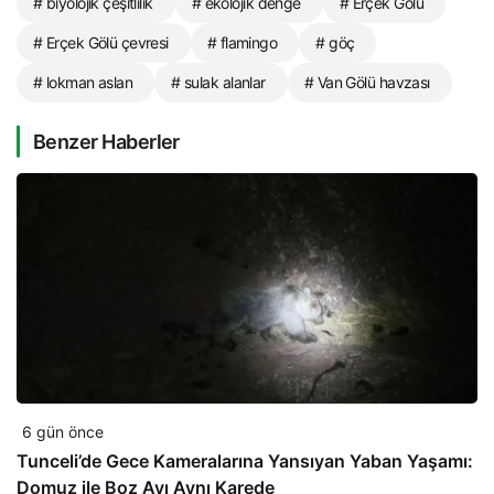
# biyolojik çeşitlilik
# ekolojik denge
# Erçek Gölü
# Erçek Gölü çevresi
# flamingo
# göç
# lokman aslan
# sulak alanlar
# Van Gölü havzası
Benzer Haberler
6 gün önce
Tunceli’de Gece Kameralarına Yansıyan Yaban Yaşamı:
Domuz ile Boz Ayı Aynı Karede