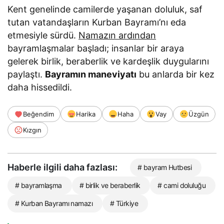
Kent genelinde camilerde yaşanan doluluk, saf
tutan vatandaşların Kurban Bayramı’nı eda
etmesiyle sürdü.
Namazın ardından
bayramlaşmalar başladı; insanlar bir araya
gelerek birlik, beraberlik ve kardeşlik duygularını
paylaştı.
Bayramın maneviyatı
bu anlarda bir kez
daha hissedildi.
Beğendim
Harika
Haha
Vay
Üzgün
Kızgın
Haberle ilgili daha fazlası:
# bayram Hutbesi
# bayramlaşma
# birlik ve beraberlik
# cami doluluğu
# Kurban Bayramı namazı
# Türkiye