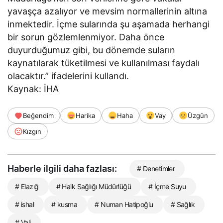
yavaşça azalıyor ve mevsim normallerinin altına
inmektedir. İçme sularında şu aşamada herhangi
bir sorun gözlemlenmiyor. Daha önce
duyurduğumuz gibi, bu dönemde suların
kaynatılarak tüketilmesi ve kullanılması faydalı
olacaktır.” ifadelerini kullandı.
Kaynak: İHA
Beğendim
Harika
Haha
Vay
Üzgün
Kızgın
Haberle ilgili daha fazlası:
# Denetimler
# Elazığ
# Halk Sağlığı Müdürlüğü
# İçme Suyu
# ishal
# kusma
# Numan Hatipoğlu
# Sağlık
# Vali