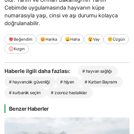
Cebimde uygulamasında hayvanın küpe
numarasıyla yaşı, cinsi ve aşı durumu kolayca
doğrulanabilir.
Beğendim
Harika
Haha
Vay
Üzgün
Kızgın
Haberle ilgili daha fazlası:
# hayvan sağlığı
# hayvancılık güvenliği
# hijyen
# Kurban Bayramı
# kurbanlık seçim
# zoonoz hastalıklar
Benzer Haberler