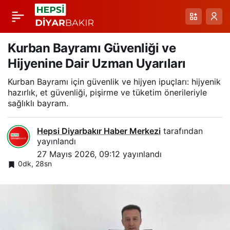
Soğuk Baklava ve
Paylaş
Şerbetli Baklava
Kurban Bayramı Güvenliği ve
Hijyenine Dair Uzman Uyarıları
Mantıkları: Bayram
Kurban Bayramı için güvenlik ve hijyen ipuçları: hijyenik
hazırlık, et güvenliği, pişirme ve tüketim önerileriyle
Öncesi Bilgilendirme
sağlıklı bayram.
Hepsi Diyarbakır Haber Merkezi
tarafından
yayınlandı
27 Mayıs 2026, 09:12
yayınlandı
0dk, 28sn