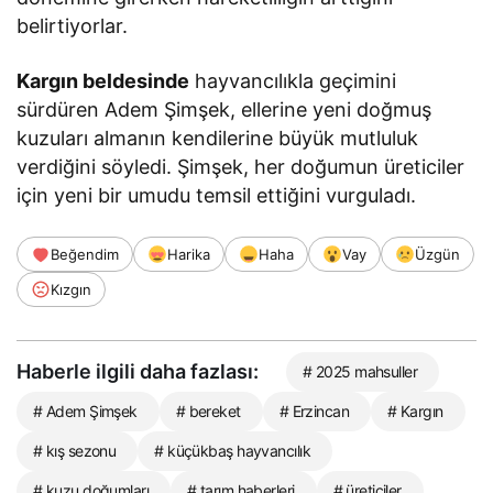
belirtiyorlar.
Kargın beldesinde
hayvancılıkla geçimini
sürdüren Adem Şimşek, ellerine yeni doğmuş
kuzuları almanın kendilerine büyük mutluluk
verdiğini söyledi. Şimşek, her doğumun üreticiler
için yeni bir umudu temsil ettiğini vurguladı.
Beğendim
Harika
Haha
Vay
Üzgün
Kızgın
Haberle ilgili daha fazlası:
# 2025 mahsuller
# Adem Şimşek
# bereket
# Erzincan
# Kargın
# kış sezonu
# küçükbaş hayvancılık
# kuzu doğumları
# tarım haberleri
# üreticiler