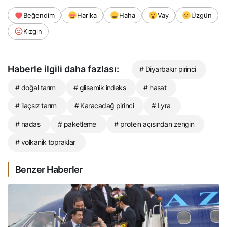
Beğendim
Harika
Haha
Vay
Üzgün
Kızgın
Haberle ilgili daha fazlası:
# Diyarbakır pirinci
# doğal tarım
# glisemik indeks
# hasat
# ilaçsız tarım
# Karacadağ pirinci
# Lyra
# nadas
# paketleme
# protein açısından zengin
# volkanik topraklar
Benzer Haberler