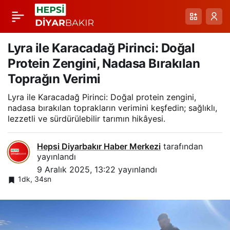
Erzincan’da Kuzu
Paylaş
Doğumlarıyla Gelen
Lyra ile Karacadağ Pirinci: Doğal
Protein Zengini, Nadasa Bırakılan
Yeni Umut ve Bereket
Toprağın Verimi
Lyra ile Karacadağ Pirinci: Doğal protein zengini,
nadasa bırakılan toprakların verimini keşfedin; sağlıklı,
lezzetli ve sürdürülebilir tarımın hikâyesi.
Hepsi Diyarbakır Haber Merkezi
tarafından
yayınlandı
9 Aralık 2025, 13:22
yayınlandı
1dk, 34sn