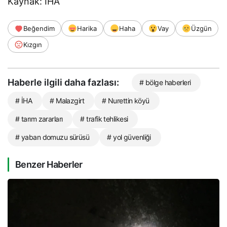
Kaynak: İHA
Beğendim
Harika
Haha
Vay
Üzgün
Kızgın
Haberle ilgili daha fazlası:
# bölge haberleri
# İHA
# Malazgirt
# Nurettin köyü
# tarım zararları
# trafik tehlikesi
# yaban domuzu sürüsü
# yol güvenliği
Benzer Haberler