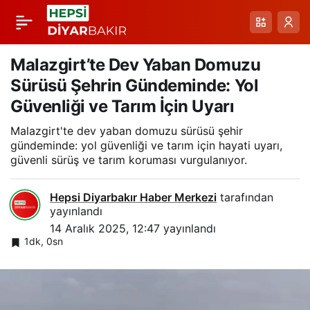
Mardin İçmesuyu
Paylaş
Hattında Aşamalı
Malazgirt’te Dev Yaban Domuzu
Sürüsü Şehrin Gündeminde: Yol
İlerleme: Kapasite
Güvenliği ve Tarım İçin Uyarı
Malazgirt'te dev yaban domuzu sürüsü şehir
Artışı ve
gündeminde: yol güvenliği ve tarım için hayati uyarı,
güvenli sürüş ve tarım koruması vurgulanıyor.
Sürdürülebilirlik
Hepsi Diyarbakır Haber Merkezi
tarafından
Hedefleri
yayınlandı
14 Aralık 2025, 12:47
yayınlandı
1dk, 0sn