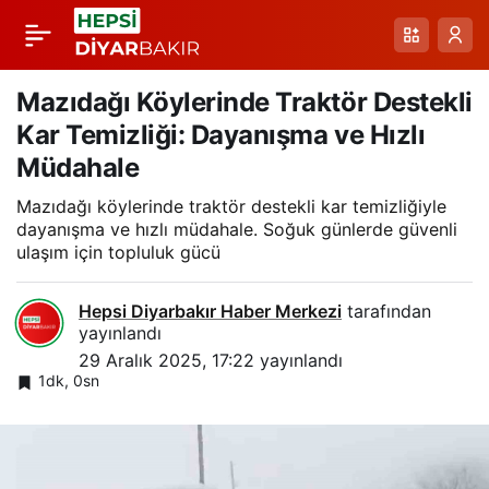
Siirt’te Zorlu
Paylaş
Havalarda Kurtarma
Mazıdağı Köylerinde Traktör Destekli
Kar Temizliği: Dayanışma ve Hızlı
Operasyonları: Milan
Müdahale
Mazıdağı köylerinde traktör destekli kar temizliğiyle
ve Geçittepe’de
dayanışma ve hızlı müdahale. Soğuk günlerde güvenli
ulaşım için topluluk gücü
Güvenli Tahliye
Hepsi Diyarbakır Haber Merkezi
tarafından
yayınlandı
29 Aralık 2025, 17:22
yayınlandı
1dk, 0sn