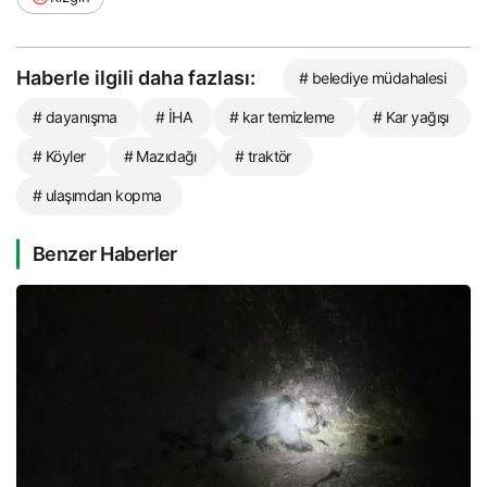
Haberle ilgili daha fazlası:
# belediye müdahalesi
# dayanışma
# İHA
# kar temizleme
# Kar yağışı
# Köyler
# Mazıdağı
# traktör
# ulaşımdan kopma
Benzer Haberler