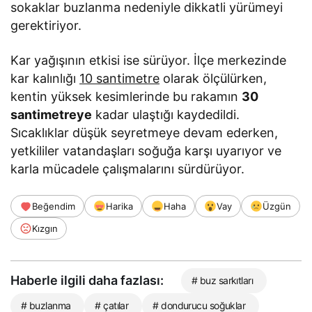
sokaklar buzlanma nedeniyle dikkatli yürümeyi
gerektiriyor.
Kar yağışının etkisi ise sürüyor. İlçe merkezinde
kar kalınlığı
10 santimetre
olarak ölçülürken,
kentin yüksek kesimlerinde bu rakamın
30
santimetreye
kadar ulaştığı kaydedildi.
Sıcaklıklar düşük seyretmeye devam ederken,
yetkililer vatandaşları soğuğa karşı uyarıyor ve
karla mücadele çalışmalarını sürdürüyor.
Beğendim
Harika
Haha
Vay
Üzgün
Kızgın
Haberle ilgili daha fazlası:
# buz sarkıtları
# buzlanma
# çatılar
# dondurucu soğuklar