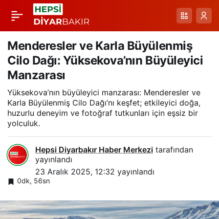
Hakkari Yüksekova’da
Paylaş
Dondurucu Soğuklar
Menderesler ve Karla Büyülenmiş
Cilo Dağı: Yüksekova’nın Büyüleyici
Çatılarda Dev Buz
Manzarası
Yüksekova’nın büyüleyici manzarası: Menderesler ve
Sarkıtlarına Yol Açtı
Karla Büyülenmiş Cilo Dağı’nı keşfet; etkileyici doğa,
huzurlu deneyim ve fotoğraf tutkunları için eşsiz bir
yolculuk.
Hepsi Diyarbakır Haber Merkezi
tarafından
yayınlandı
23 Aralık 2025, 12:32
yayınlandı
0dk, 56sn