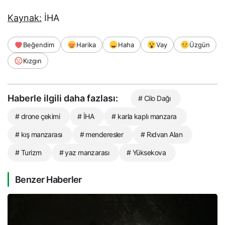
Kaynak:
İHA
Beğendim
Harika
Haha
Vay
Üzgün
Kızgın
Haberle ilgili daha fazlası:
# Cilo Dağı
# drone çekimi
# İHA
# karla kaplı manzara
# kış manzarası
# menderesler
# Rıdvan Alan
# Turizm
# yaz manzarası
# Yüksekova
Benzer Haberler