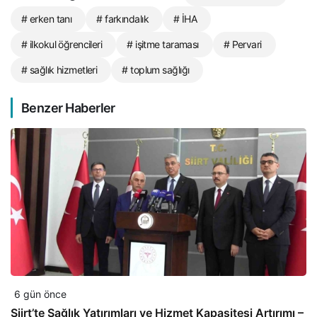
# erken tanı
# farkındalık
# İHA
# ilkokul öğrencileri
# işitme taraması
# Pervari
# sağlık hizmetleri
# toplum sağlığı
Benzer Haberler
6 gün önce
Siirt’te Sağlık Yatırımları ve Hizmet Kapasitesi Artırımı –