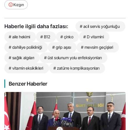
Kızgın
Haberle ilgili daha fazlası:
# acil servis yoğunluğu
# aile hekimi
# B12
# çinko
# D vitamini
# dahiliye polikliniği
# grip aşısı
# mevsim geçişleri
# sağlık algıları
# üst solunum yolu enfeksiyonları
# vitamin eksiklikleri
# zatürre komplikasyonları
Benzer Haberler