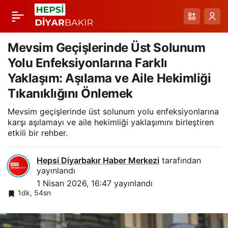
Mide Kanseri: Belirtiyi
Paylaş
Erken Fark Etmenin
Mevsim Geçişlerinde Üst Solunum
Yolu Enfeksiyonlarına Farklı
Önemi ve Tedavi
Yaklaşım: Aşılama ve Aile Hekimliği
Tıkanıklığını Önlemek
Yaklaşımları
Mevsim geçişlerinde üst solunum yolu enfeksiyonlarına
karşı aşılamayı ve aile hekimliği yaklaşımını birleştiren
etkili bir rehber.
Hepsi Diyarbakır Haber Merkezi
tarafından
yayınlandı
1 Nisan 2026, 16:47
yayınlandı
1dk, 54sn