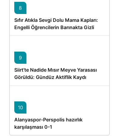
8
Sıfır Atıkla Sevgi Dolu Mama Kapları:
Engelli Öğrencilerin Barınakta Gizli
Dostları İçin Gönüllü Proje
9
Siirt’te Nadide Mısır Meyve Yarasası
Görüldü: Gündüz Aktiflik Kaydı
10
Alanyaspor-Perspolis hazırlık
karşılaşması 0-1