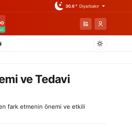
30.6 °
Diyarbakır
00
%0
i
nemi ve Tedavi
Gündüz Modu
Gündüz modunu seçin.
rken fark etmenin önemi ve etkili
Gece Modu
Gece modunu seçin.