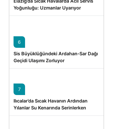
Elazığ’da Sıcak Havalarda Acil Servis
Yoğunluğu: Uzmanlar Uyarıyor
6
Sis Büyüklüğündeki Ardahan-Sar Dağı
Geçidi Ulaşımı Zorluyor
7
Ilıcalar’da Sıcak Havanın Ardından
Yılanlar Su Kenarında Serinlerken
Görüntülendi