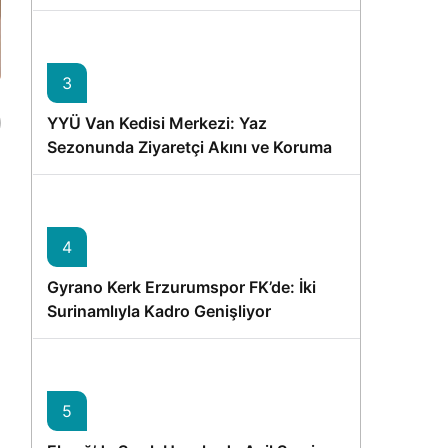
Memişoğlu’nun Ziyareti
3
YYÜ Van Kedisi Merkezi: Yaz
Sezonunda Ziyaretçi Akını ve Koruma
Vurgusu
4
Gyrano Kerk Erzurumspor FK’de: İki
Surinamlıyla Kadro Genişliyor
5