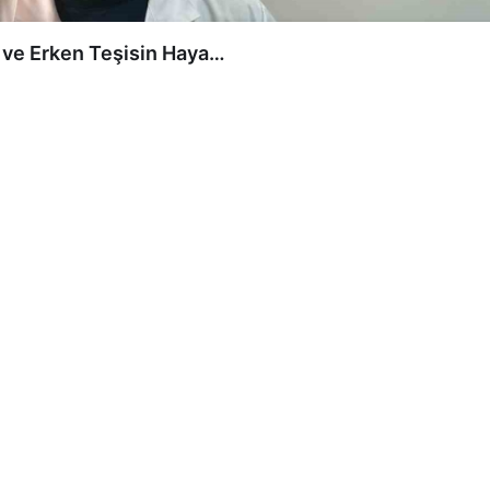
0
 Yardımcısı Dr. Ayvaz Yeler, kolorektal kanserlerin
ini vurguluyor. Aile öyküsü olanlarda tarama başlangıç
elirlendiğini ifade ediyor.