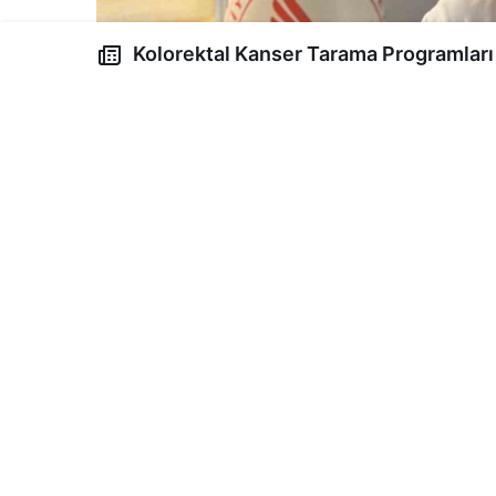
Kolorektal Kanser Tarama Programları ve Erken Teşisin Hayat
Kurtarır: Uzman Görüşleri
Van Eğitim ve Araştırma Hastanesi Başhekim
erken teşhisle kolaylıkla tedavi edilebildiğ
yaşının 40, olmayanlarda ise 45 yaş olarak b