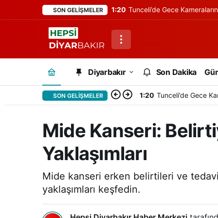
1:20
Tunceli’de Gece Kameraları
SON GELIŞMELER
Diyarbakır
Son Dakika
Gü
1:20
Tunceli’de Gece Ka
SON GELIŞMELER
Mide Kanseri: Belirt
Yaklaşımları
Mide kanseri erken belirtileri ve tedavi
yaklaşımları keşfedin.
Hepsi Diyarbakır Haber Merkezi
tarafınd