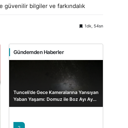
güvenilir bilgiler ve farkındalık
1dk, 54sn
Gündemden Haberler
Tunceli’de Gece Kameralarına Yansıyan
Yaban Yaşamı: Domuz ile Boz Ayı Aynı
Karede
2