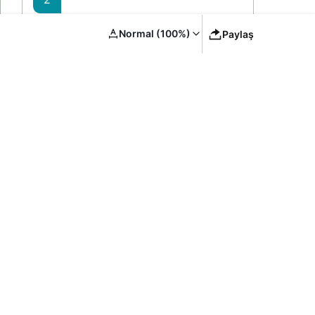
Siirt’te Sağlık Yatırımları ve Hizmet
Normal (100%)
Paylaş
Kapasitesi Artırımı – Bakan
Memişoğlu’nun Ziyareti
3
YYÜ Van Kedisi Merkezi: Yaz
Sezonunda Ziyaretçi Akını ve Koruma
Vurgusu
4
Gyrano Kerk Erzurumspor FK’de: İki
Surinamlıyla Kadro Genişliyor