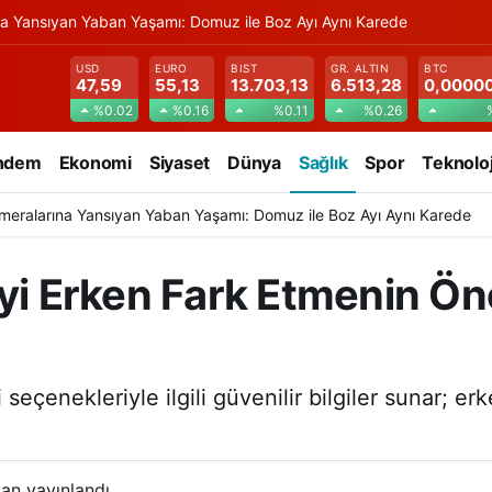
na Yansıyan Yaban Yaşamı: Domuz ile Boz Ayı Aynı Karede
USD
EURO
BIST
GR. ALTIN
BTC
47,59
55,13
13.703,13
6.513,28
0,0000
%0.02
%0.16
%0.11
%0.26
ndem
Ekonomi
Siyaset
Dünya
Sağlık
Spor
Teknoloj
meralarına Yansıyan Yaban Yaşamı: Domuz ile Boz Ayı Aynı Karede
iyi Erken Fark Etmenin Ö
 seçenekleriyle ilgili güvenilir bilgiler sunar; e
an yayınlandı