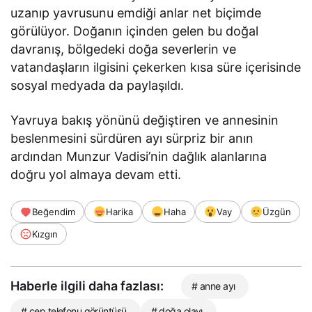
uzanıp yavrusunu emdiği anlar net biçimde
görülüyor. Doğanın içinden gelen bu doğal
davranış, bölgedeki doğa severlerin ve
vatandaşların ilgisini çekerken kısa süre içerisinde
sosyal medyada da paylaşıldı.
Yavruya bakış yönünü değiştiren ve annesinin
beslenmesini sürdüren ayı sürpriz bir anın
ardından Munzur Vadisi’nin dağlık alanlarına
doğru yol almaya devam etti.
Beğendim
Harika
Haha
Vay
Üzgün
Kızgın
Haberle ilgili daha fazlası:
# anne ayı
# cep telefonu görüntüsü
# doğa olayı