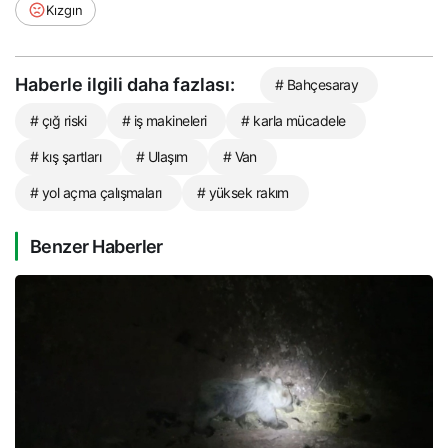
Kızgın
Haberle ilgili daha fazlası:
# Bahçesaray
# çığ riski
# iş makineleri
# karla mücadele
# kış şartları
# Ulaşım
# Van
# yol açma çalışmaları
# yüksek rakım
Benzer Haberler