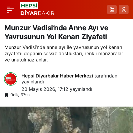
Van-Bahçesaray
Paylaş
Yolundaki Karla
Munzur Vadisi’nde Anne Ayı ve
Yavrusunun Yol Kenarı Ziyafeti
Mücadele: Ulaşım İçin
Munzur Vadisi’nde anne ayı ile yavrusunun yol kenarı
ziyafeti: doğanın sessiz dostlukları, renkli manzaralar
Başlayan Zaman
ve unutulmaz anlar.
Hepsi Diyarbakır Haber Merkezi
tarafından
yayınlandı
20 Mayıs 2026, 17:12
yayınlandı
0dk, 37sn