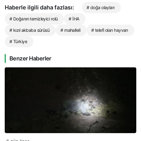
Haberle ilgili daha fazlası:
# doğa olayları
# Doğanın temizleyici rolü
# İHA
# kızıl akbaba sürüsü
# mahalleli
# telefi olan hayvan
# Türkiye
Benzer Haberler