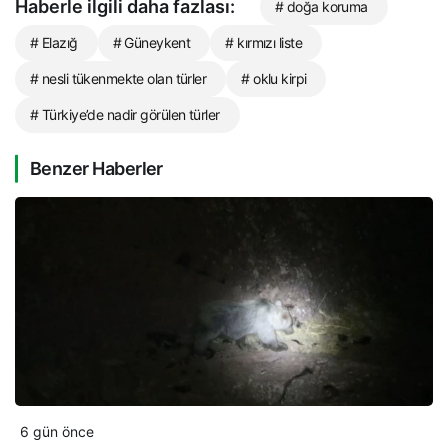
Haberle ilgili daha fazlası:
# doğa koruma
# Elazığ
# Güneykent
# kırmızı liste
# nesli tükenmekte olan türler
# oklu kirpi
# Türkiye’de nadir görülen türler
Benzer Haberler
6 gün önce