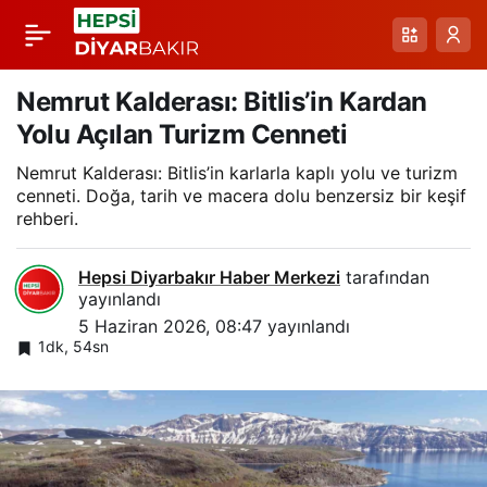
Kızıl Akbaba Sürüsü
Paylaş
Telefl Hayvanın
Nemrut Kalderası: Bitlis’in Kardan
Yolu Açılan Turizm Cenneti
Başında Şaşkınlık
Nemrut Kalderası: Bitlis’in karlarla kaplı yolu ve turizm
cenneti. Doğa, tarih ve macera dolu benzersiz bir keşif
Yaratıyor – Mahallede
rehberi.
Doğanın Temizlikçileri
Hepsi Diyarbakır Haber Merkezi
tarafından
yayınlandı
5 Haziran 2026, 08:47
yayınlandı
Görsel Şölen
1dk, 54sn
Oluşturdu