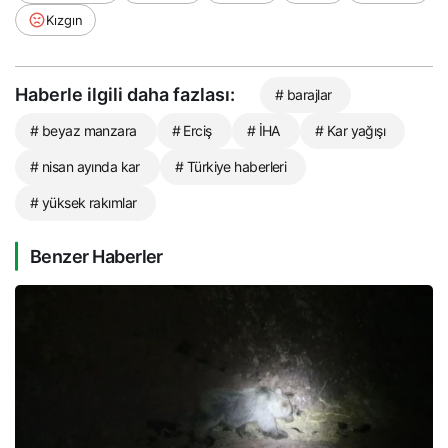
Kızgın
Haberle ilgili daha fazlası:
# barajlar
# beyaz manzara
# Erciş
# İHA
# Kar yağışı
# nisan ayında kar
# Türkiye haberleri
# yüksek rakımlar
Benzer Haberler