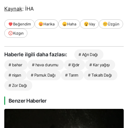
Kaynak
: İHA
Beğendim
Harika
Haha
Vay
Üzgün
Kızgın
Haberle ilgili daha fazlası:
# Ağrı Dağı
# bahar
# hava durumu
# Iğdır
# Kar yağışı
# nişan
# Pamuk Dağı
# Tarım
# Tekaltı Dağı
# Zor Dağı
Benzer Haberler