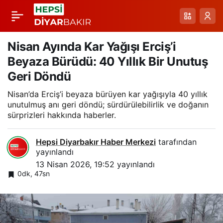
Iğdır’da Bahar Sonrası
Paylaş
Kar: Yükselen Dağlar
Nisan Ayında Kar Yağışı Erciş’i
Beyaza Bürüdü: 40 Yıllık Bir Unutuş
Beyaza Büründü
Geri Döndü
Nisan’da Erciş’i beyaza bürüyen kar yağışıyla 40 yıllık
unutulmuş anı geri döndü; sürdürülebilirlik ve doğanın
sürprizleri hakkında haberler.
Hepsi Diyarbakır Haber Merkezi
tarafından
yayınlandı
13 Nisan 2026, 19:52
yayınlandı
0dk, 47sn