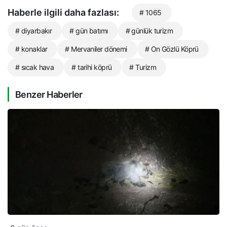
Haberle ilgili daha fazlası:
# 1065
# diyarbakır
# gün batımı
# günlük turizm
# konaklar
# Mervaniler dönemi
# On Gözlü Köprü
# sıcak hava
# tarihi köprü
# Turizm
Benzer Haberler