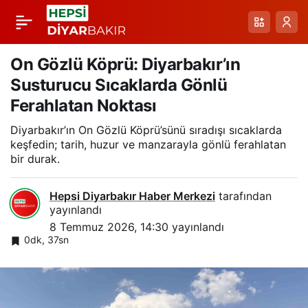
Bingöl’de Öğle
Paylaş
Saatlerinde Kısa
On Gözlü Köprü: Diyarbakır’ın
Susturucu Sıcaklarda Gönlü
Sağanak Yağış Etkili
Ferahlatan Noktası
Diyarbakır’ın On Gözlü Köprü’sünü sıradışı sıcaklarda
Oldu
keşfedin; tarih, huzur ve manzarayla gönlü ferahlatan
bir durak.
Hepsi Diyarbakır Haber Merkezi
tarafından
yayınlandı
8 Temmuz 2026, 14:30
yayınlandı
0dk, 37sn