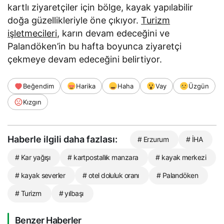
kartlı ziyaretçiler için bölge, kayak yapılabilir
doğa güzellikleriyle öne çıkıyor.
Turizm
işletmecileri
, karın devam edeceğini ve
Palandöken’in bu hafta boyunca ziyaretçi
çekmeye devam edeceğini belirtiyor.
Beğendim
Harika
Haha
Vay
Üzgün
Kızgın
Haberle ilgili daha fazlası:
# Erzurum
# İHA
# Kar yağışı
# kartpostallık manzara
# kayak merkezi
# kayak severler
# otel doluluk oranı
# Palandöken
# Turizm
# yılbaşı
Benzer Haberler