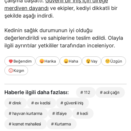
çalışma başlattı.
Güvenli bir iniş için direğe
merdiven dayandı
ve ekipler, kediyi dikkatli bir
şekilde aşağı indirdi.
Kedinin sağlık durumunun iyi olduğu
değerlendirildi ve sahiplerine teslim edildi. Olayla
ilgili ayrıntılar yetkililer tarafından inceleniyor.
Beğendim
Harika
Haha
Vay
Üzgün
Kızgın
Haberle ilgili daha fazlası:
# 112
# acil çağrı
# direk
# ev kedisi
# güvenli iniş
# hayvan kurtarma
# itfaiye
# kedi
# kısmet mahallesi
# Kurtarma