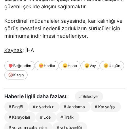
güvenli şekilde akışını sağlamaktır.
Koordineli müdahaleler sayesinde, kar kalınlığı ve
görüş mesafesi nedenli zorlukların sürücüler için
minimuma indirilmesi hedefleniyor.
Kaynak
: İHA
Beğendim
Harika
Haha
Vay
Üzgün
Kızgın
Haberle ilgili daha fazlası:
# Belediye
# Bingöl
# diyarbakır
# Jandarma
# Kar yağışı
# Karayolları
# Lice
# Trafik
# yol açma çalışmaları
# yol güvenliği