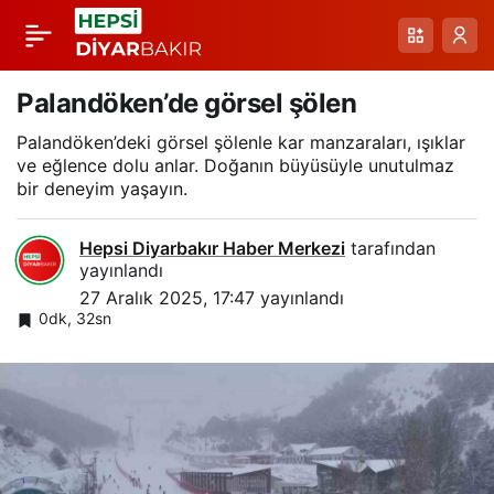
Kışın Zorlu
Paylaş
Günlerinde Tilkilerin
Palandöken’de görsel şölen
Palandöken’deki görsel şölenle kar manzaraları, ışıklar
Sokak İzleri: Posof’ta
ve eğlence dolu anlar. Doğanın büyüsüyle unutulmaz
bir deneyim yaşayın.
Vatandaşın Desteği
Hepsi Diyarbakır Haber Merkezi
tarafından
yayınlandı
27 Aralık 2025, 17:47
yayınlandı
0dk, 32sn