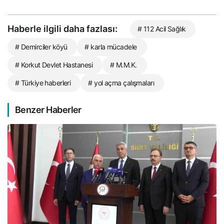
Haberle ilgili daha fazlası:
# 112 Acil Sağlık
# Demirciler köyü
# karla mücadele
# Korkut Devlet Hastanesi
# M.M.K.
# Türkiye haberleri
# yol açma çalışmaları
Benzer Haberler