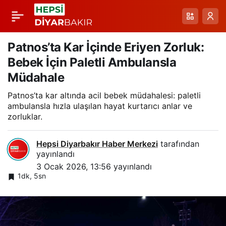
Demirciler Köyünde
Paylaş
110 Yaşındaki Mn. Mk
Patnos’ta Kar İçinde Eriyen Zorluk:
Bebek İçin Paletli Ambulansla
İçin Yol Açıldı: Karla
Müdahale
Patnos’ta kar altında acil bebek müdahalesi: paletli
Mücadelede Hızlı
ambulansla hızla ulaşılan hayat kurtarıcı anlar ve
zorluklar.
Müdahale
Hepsi Diyarbakır Haber Merkezi
tarafından
yayınlandı
3 Ocak 2026, 13:56
yayınlandı
1dk, 5sn