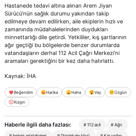
Hastanede tedavi altına alınan Arem Jiyan
Sürücü’nün sağlık durumu yakından takip
edilmeye devam edilirken, aile ekiplerin hızlı ve
zamanında müdahalelerinden duydukları
minnettarlığı dile getirdi. Yetkililer, kış şartlarının
ağır geçtiği bu bölgelerde benzer durumlarda
vatandaşların derhal 112 Acil Çağrı Merkezi’ni
aramaları gerektiğini bir kez daha hatırlattı.
Kaynak: İHA
Beğendim
Harika
Haha
Vay
Üzgün
Kızgın
Haberle ilgili daha fazlası:
# 112 acil
# Ağrı
# bebek müdahalesi
# Dizginkale köyü
# Kar yağışı