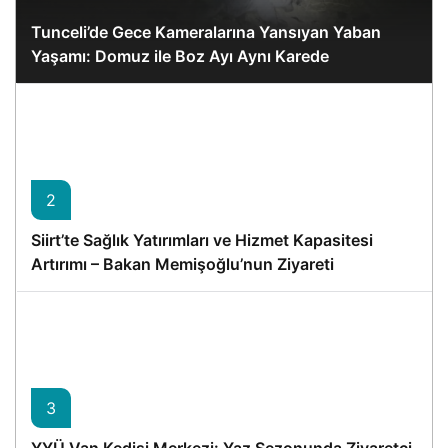
Tunceli’de Gece Kameralarına Yansıyan Yaban
Yaşamı: Domuz ile Boz Ayı Aynı Karede
2
Siirt’te Sağlık Yatırımları ve Hizmet Kapasitesi
Artırımı – Bakan Memişoğlu’nun Ziyareti
3
YYÜ Van Kedisi Merkezi: Yaz Sezonunda Ziyaretçi