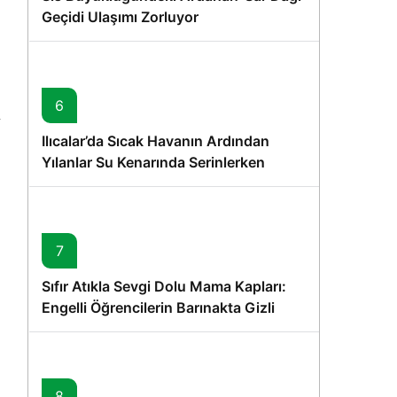
Geçidi Ulaşımı Zorluyor
6
Ilıcalar’da Sıcak Havanın Ardından
Yılanlar Su Kenarında Serinlerken
Görüntülendi
7
Sıfır Atıkla Sevgi Dolu Mama Kapları:
Engelli Öğrencilerin Barınakta Gizli
Dostları İçin Gönüllü Proje
8