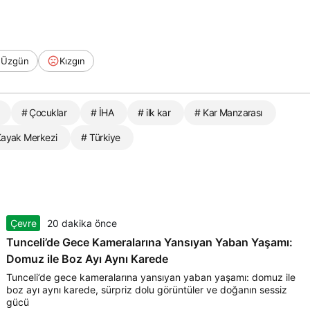
Üzgün
Kızgın
# Çocuklar
# İHA
# ilk kar
# Kar Manzarası
Kayak Merkezi
# Türkiye
Çevre
20 dakika önce
Tunceli’de Gece Kameralarına Yansıyan Yaban Yaşamı:
Domuz ile Boz Ayı Aynı Karede
Tunceli’de gece kameralarına yansıyan yaban yaşamı: domuz ile
boz ayı aynı karede, sürpriz dolu görüntüler ve doğanın sessiz
gücü