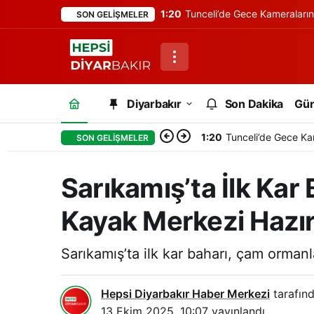
1:20
Tunceli’de Gece Kameraları
SON GELIŞMELER
Diyarbakır
Son Dakika
Gü
1:20
Tunceli’de Gece Ka
SON GELIŞMELER
Sarıkamış’ta İlk Ka
Kayak Merkezi Hazı
Sarıkamış’ta ilk kar baharı, çam orman
Hepsi Diyarbakır Haber Merkezi
tarafınd
13 Ekim 2025, 10:07
yayınlandı