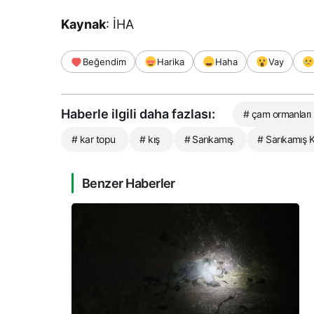
Kaynak
: İHA
Beğendim
Harika
Haha
Vay
Haberle ilgili daha fazlası:
# çam ormanları
# kar topu
# kış
# Sarıkamış
# Sarıkamış 
Benzer Haberler