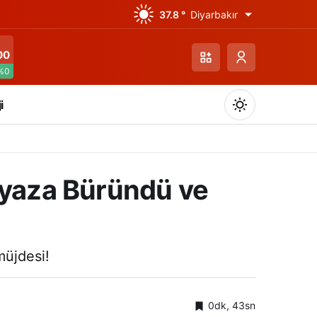
37.8 °
Diyarbakır
00
%0
i
Beyaza Büründü ve
Gündüz Modu
Gündüz modunu seçin.
müjdesi!
Gece Modu
Gece modunu seçin.
0dk, 43sn