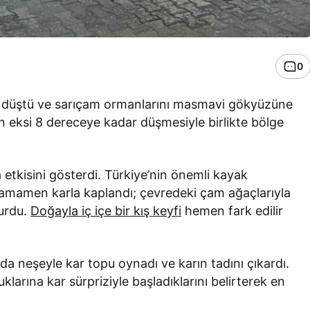
0
ine düştü ve sarıçam ormanlarını masmavi gökyüzüne
n eksi 8 dereceye kadar düşmesiyle birlikte bölge
a etkisini gösterdi. Türkiye’nin önemli kayak
amamen karla kaplandı; çevredeki çam ağaçlarıyla
turdu.
Doğayla iç içe bir kış keyfi
hemen fark edilir
nda neşeyle kar topu oynadı ve karın tadını çıkardı.
larına kar sürpriziyle başladıklarını belirterek en