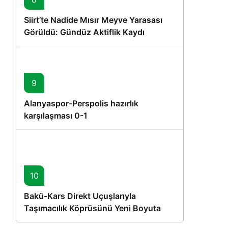
Siirt’te Nadide Mısır Meyve Yarasası
Görüldü: Gündüz Aktiflik Kaydı
9
Alanyaspor-Perspolis hazırlık
karşılaşması 0-1
10
Bakü-Kars Direkt Uçuşlarıyla
Taşımacılık Köprüsünü Yeni Boyuta
Taşıyan İlk Yolcu Uçağı Hareket Etti