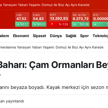
na Yansıyan Yaban Yaşamı: Domuz ile Boz Ayı Aynı Karede
BIST
USD
EURO
GR. ALTIN
BTC
13.292,93
47,52
54,82
6.273,72
0,0000
%0.17
%0.01
%0.26
%-1.55
ndem
Ekonomi
Siyaset
Dünya
Sağlık
Spor
Teknoloj
meralarına Yansıyan Yaban Yaşamı: Domuz ile Boz Ayı Aynı Karede
r Baharı: Çam Ormanları 
r
larını beyaza boyadı. Kayak merkezi için sezon 
an yayınlandı