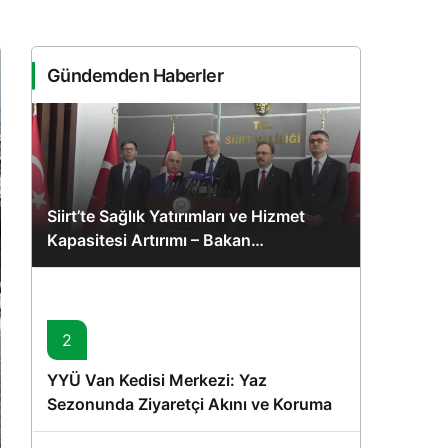
Sistem Modu
Sistem modunu seçin.
Gündemden Haberler
Siirt’te Sağlık Yatırımları ve Hizmet
Kapasitesi Artırımı – Bakan
Memişoğlu’nun Ziyareti
2
YYÜ Van Kedisi Merkezi: Yaz
Sezonunda Ziyaretçi Akını ve Koruma
Vurgusu