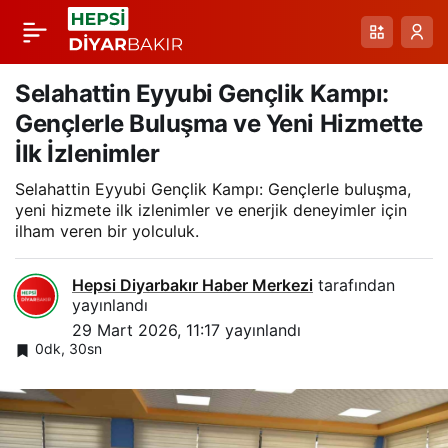
Ramazanda Barış:
Paylaş
Çermik’te Koca ve
Selahattin Eyyubi Gençlik Kampı:
Gençlerle Buluşma ve Yeni Hizmette
Demir Ailelerinin
İlk İzlenimler
Selahattin Eyyubi Gençlik Kampı: Gençlerle buluşma,
Uzlaşıya Vurgu
yeni hizmete ilk izlenimler ve enerjik deneyimler için
ilham veren bir yolculuk.
Hepsi Diyarbakır Haber Merkezi
tarafından
yayınlandı
29 Mart 2026, 11:17
yayınlandı
0dk, 30sn