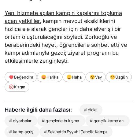
Yeni hizmete açılan kampın kapılarını topluma
açan yetkililer
, kampın mevcut eksikliklerini
hızlıca ele alarak gençler için daha elverişli bir
ortam oluşturulacağını söyledi. Zorluoğlu ve
beraberindeki heyet, öğrencilerle sohbet etti ve
kampı adımlarıyla gezdi; ziyaret programı bu
etkileşimlerle zenginleşti.
Beğendim
Harika
Haha
Vay
Üzgün
Kızgın
Haberle ilgili daha fazlası:
# dicle
# diyarbakır
# gençlerle buluşma
# gençlik kampları
# kamp açılış
# Selahattin Eyyubi Gençlik Kampı