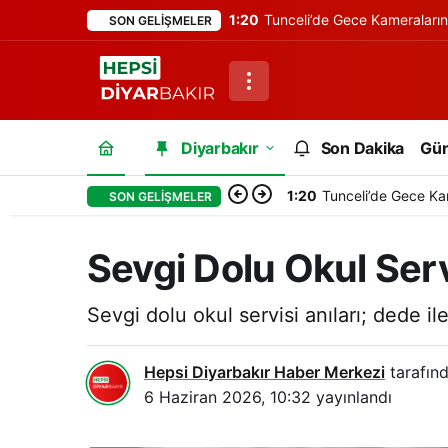
1:20
Tunceli’de Gece Kameraları
SON GELIŞMELER
Diyarbakır
Son Dakika
Gü
1:20
Tunceli’de Gece Ka
SON GELIŞMELER
Sevgi Dolu Okul Ser
Sevgi dolu okul servisi anıları; dede i
Hepsi Diyarbakır Haber Merkezi
tarafınd
6 Haziran 2026, 10:32
yayınlandı