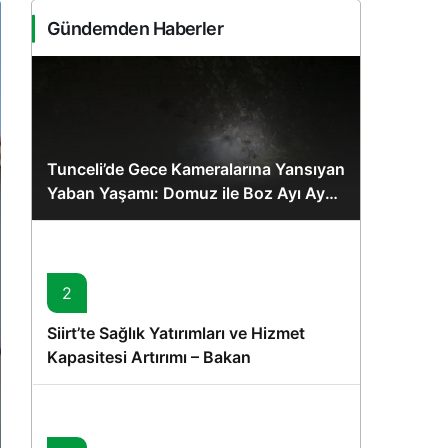
Sistem Modu
Gündemden Haberler
Sistem modunu seçin.
Tunceli’de Gece Kameralarına Yansıyan
Yaban Yaşamı: Domuz ile Boz Ayı Aynı
Karede
2
Siirt’te Sağlık Yatırımları ve Hizmet
Kapasitesi Artırımı – Bakan
Memişoğlu’nun Ziyareti