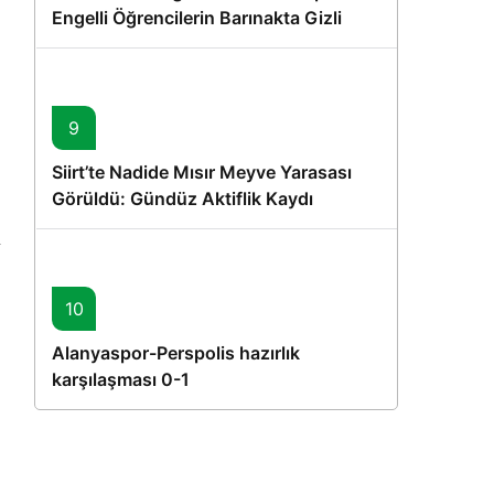
Engelli Öğrencilerin Barınakta Gizli
Dostları İçin Gönüllü Proje
9
Siirt’te Nadide Mısır Meyve Yarasası
Görüldü: Gündüz Aktiflik Kaydı
10
Alanyaspor-Perspolis hazırlık
karşılaşması 0-1