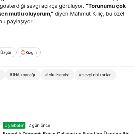
gösterdiği sevgi açıkça görülüyor.
“Torunumu çok
ken mutlu oluyorum,”
diyen Mahmut Kılıç, bu özel
nu paylaşıyor.
Üzgün
Kızgın
# IHA kaynağı
# okul servisi
# sevgi dolu anlar
Diyarbakır
2 gün önce
Ergenlik Dönemi: Beyin Gelişimi ve Fırsatları Üzerine Bir