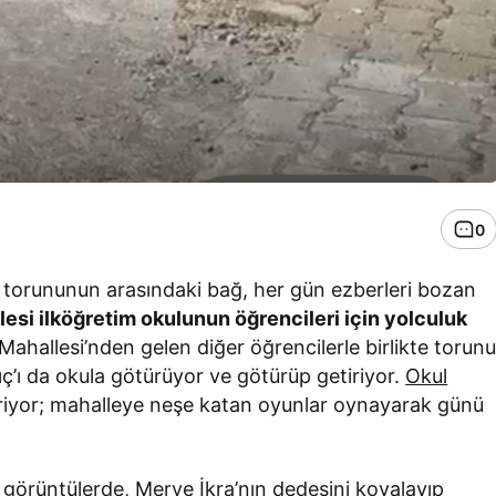
0
e torununun arasındaki bağ, her gün ezberleri bozan
lesi ilköğretim okulunun öğrencileri için yolculuk
ahallesi’nden gelen diğer öğrencilerle birlikte torun
lıç’ı da okula götürüyor ve götürüp getiriyor.
Okul
çiriyor; mahalleye neşe katan oyunlar oynayarak günü
görüntülerde, Merve İkra’nın dedesini kovalayıp