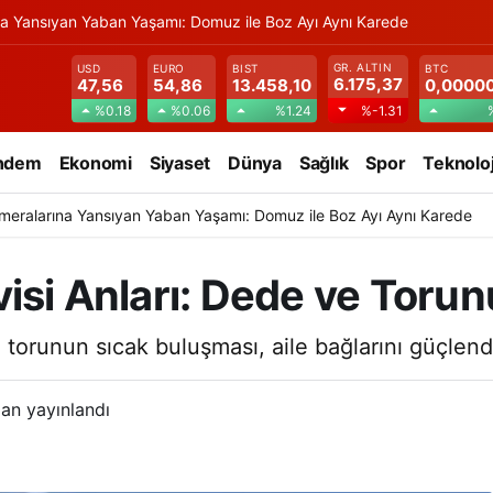
na Yansıyan Yaban Yaşamı: Domuz ile Boz Ayı Aynı Karede
GR. ALTIN
USD
EURO
BIST
BTC
6.175,37
47,56
54,86
13.458,10
0,0000
%0.18
%0.06
%1.24
%-1.31
ndem
Ekonomi
Siyaset
Dünya
Sağlık
Spor
Teknoloj
meralarına Yansıyan Yaban Yaşamı: Domuz ile Boz Ayı Aynı Karede
visi Anları: Dede ve Toru
le torunun sıcak buluşması, aile bağlarını güçlend
an yayınlandı