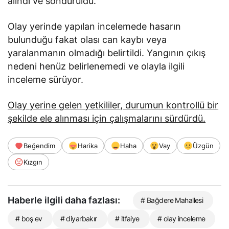
alındı ve söndürüldü.
Olay yerinde yapılan incelemede hasarın
bulunduğu fakat olası can kaybı veya
yaralanmanın olmadığı belirtildi. Yangının çıkış
nedeni henüz belirlenemedi ve olayla ilgili
inceleme sürüyor.
Olay yerine gelen yetkililer, durumun kontrollü bir
şekilde ele alınması için çalışmalarını sürdürdü.
Beğendim
Harika
Haha
Vay
Üzgün
Kızgın
Haberle ilgili daha fazlası:
# Bağdere Mahallesi
# boş ev
# diyarbakır
# itfaiye
# olay inceleme