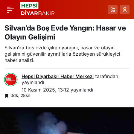
Aldıkları Tedavilerle
Paylaş
14 Yıllık Umudun
Silvan’da Boş Evde Yangın: Hasar ve
Olayın Gelişimi
Sonunda Bebek
Silvan’da boş evde çıkan yangını, hasar ve olayın
gelişimini güvenilir ayrıntılarla özetleyen sürükleyici
Müjdesi
haber analizi.
Hepsi Diyarbakır Haber Merkezi
tarafından
yayınlandı
10 Kasım 2025, 13:12
yayınlandı
0dk, 28sn