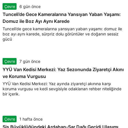
Çevre
6 gün önce
Tunceli’de Gece Kameralarına Yansıyan Yaban Yaşamı:
Domuz ile Boz Ayı Aynı Karede
Tunceli’de gece kameralarına yansıyan yaban yaşamı: domuz ile
boz ayı aynı karede, sürpriz dolu görüntüler ve doğanın sessiz
gücü
Çevre
7 gün önce
YYÜ Van Kedisi Merkezi: Yaz Sezonunda Ziyaretçi Akını
ve Koruma Vurgusu
YYÜ Van Kedisi Merkezi: Yaz ayında ziyaretçi akınına karşı
koruma vurgusu ve kedi sevgisiyle odaklanan rehber niteliğinde
bir içerik.
Çevre
1 hafta önce
Sis Büyüklüğündeki Ardahan-Sar Dağı Geçidi Ulaşımı