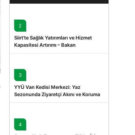
Karede
2
Siirt’te Sağlık Yatırımları ve Hizmet
Kapasitesi Artırımı – Bakan
Memişoğlu’nun Ziyareti
3
YYÜ Van Kedisi Merkezi: Yaz
Sezonunda Ziyaretçi Akını ve Koruma
Vurgusu
4