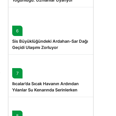
Yoğunluğu: Uzmanlar Uyarıyor
6
Sis Büyüklüğündeki Ardahan-Sar Dağı
Geçidi Ulaşımı Zorluyor
7
Ilıcalar’da Sıcak Havanın Ardından
Yılanlar Su Kenarında Serinlerken
Görüntülendi
8