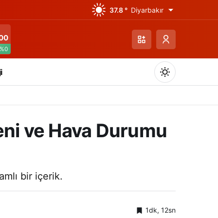
37.8 °
Diyarbakır
00
%0
i
leni ve Hava Durumu
Gündüz Modu
Gündüz modunu seçin.
mlı bir içerik.
Gece Modu
Gece modunu seçin.
1dk, 12sn