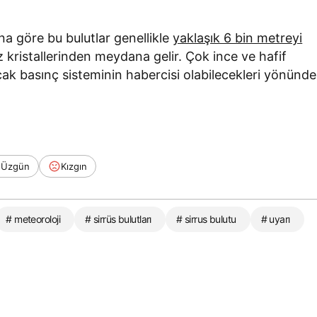
a göre bu bulutlar genellikle
yaklaşık 6 bin metreyi
kristallerinden meydana gelir. Çok ince ve hafif
çak basınç sisteminin habercisi olabilecekleri yönünde
Üzgün
Kızgın
# meteoroloji
# sirrüs bulutları
# sirrus bulutu
# uyarı