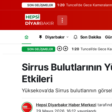
1:20
Tunceli’de Gece Kameraları
SON GELIŞMELER
Diyarbakır
Son Dakika
Gü
1:20
Tunceli’de Gece Ka
SON GELIŞMELER
Sirrus Bulutlarının
Etkileri
Yüksekova’da Sirrus bulutlarının görsel 
Hepsi Diyarbakır Haber Merkezi
tarafınd
29 Mayıs 2026, 16:12
yayınlandı