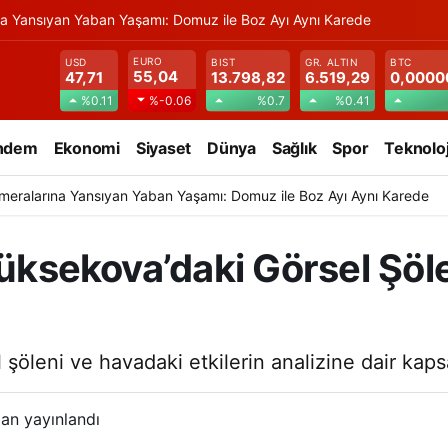
na Yansıyan Yaban Yaşamı: Domuz ile Boz Ayı Aynı Karede
EURO
USD
BIST
GR. ALTIN
BTC
55,04
47,71
13.798,82
6.519,29
0,0000
%0.11
%0.7
%0.41
%-0.06
ndem
Ekonomi
Siyaset
Dünya
Sağlık
Spor
Teknoloj
meralarına Yansıyan Yaban Yaşamı: Domuz ile Boz Ayı Aynı Karede
 Yüksekova’daki Görsel Şö
şöleni ve havadaki etkilerin analizine dair kapsa
an yayınlandı