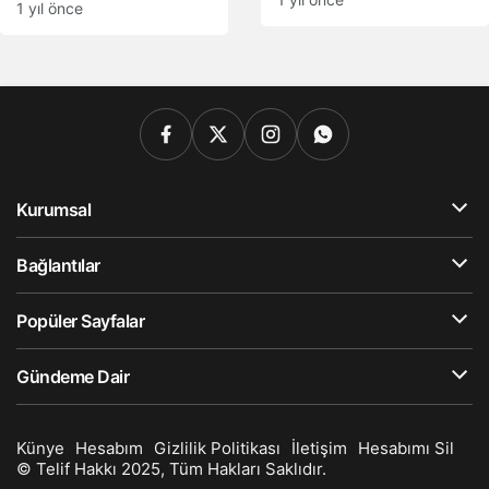
Taraftar Tutuklu
1 yıl önce
Yargılanacak
Kurumsal
Bağlantılar
Popüler Sayfalar
Gündeme Dair
Künye
Hesabım
Gizlilik Politikası
İletişim
Hesabımı Sil
© Telif Hakkı 2025, Tüm Hakları Saklıdır.