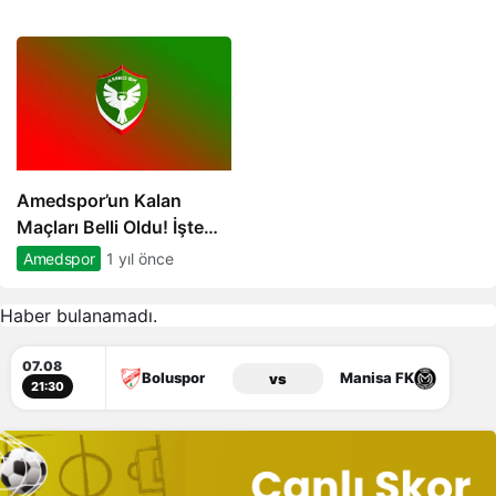
Amedspor’un Kalan
Maçları Belli Oldu! İşte
Fikstür
Amedspor
1 yıl önce
Haber bulanamadı.
07.08
Boluspor
Manisa FK
vs
21:30