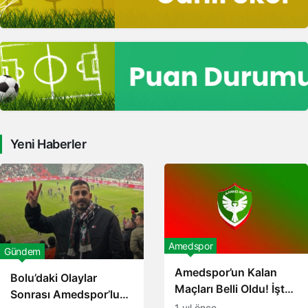
Yeni Haberler
Amedspor
Gündem
Amedspor’un Kalan
Bolu’daki Olaylar
Maçları Belli Oldu! İşte
Sonrası Amedspor’lu
Fikstür
1 yıl önce