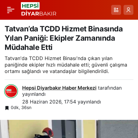
Van Gölü’nde
Paylaş
Kahverengi Suların
Tatvan’da TCDD Hizmet Binasında
Yılan Paniği: Ekipler Zamanında
Ardındaki Sırlar: Ahlat
Müdahale Etti
Tatvan'da TCDD Hizmet Binası'nda çıkan yılan
Seli ve Drone
paniğinde ekipler hızlı müdahale etti; güvenli çalışma
ortamı sağlandı ve vatandaşlar bilgilendirildi.
Görüntüleri
Hepsi Diyarbakır Haber Merkezi
tarafından
yayınlandı
28 Haziran 2026, 17:54
yayınlandı
0dk, 36sn