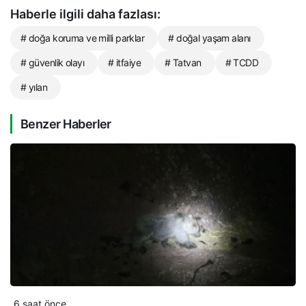
Haberle ilgili daha fazlası:
# doğa koruma ve milli parklar
# doğal yaşam alanı
# güvenlik olayı
# itfaiye
# Tatvan
# TCDD
# yılan
Benzer Haberler
6 saat önce