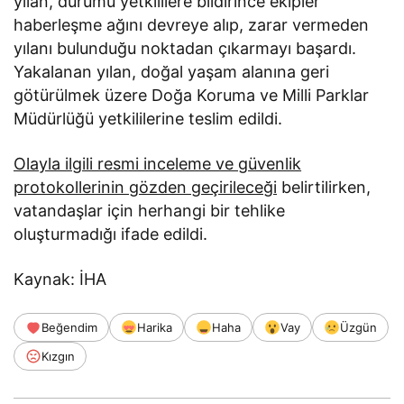
yılan, durumu yetkililere bildirince ekipler
haberleşme ağını devreye alıp, zarar vermeden
yılanı bulunduğu noktadan çıkarmayı başardı.
Yakalanan yılan, doğal yaşam alanına geri
götürülmek üzere Doğa Koruma ve Milli Parklar
Müdürlüğü yetkililerine teslim edildi.
Olayla ilgili resmi inceleme ve güvenlik
protokollerinin gözden geçirileceği
belirtilirken,
vatandaşlar için herhangi bir tehlike
oluşturmadığı ifade edildi.
Kaynak: İHA
Beğendim
Harika
Haha
Vay
Üzgün
Kızgın