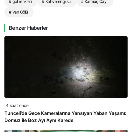
# göl renkleri
# Kahverengi su
# Karmuç Çayı
# Van Gölü
Benzer Haberler
4 saat önce
Tunceli’de Gece Kameralarına Yansıyan Yaban Yaşamı:
Domuz ile Boz Ayı Aynı Karede