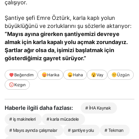
çalışıyor.
Şantiye şefi Emre Öztürk, karla kaplı yolun
büyüklüğünü ve zorluklarını şu sözlerle aktarıyor:
“Mayıs ayına girerken şantiyemizi devreye
almak için karla kapalı yolu açmak zorundayız.
Şartlar ağır olsa da, işimizi başlatmak için
gösterdiğimiz gayret sürüyor.”
Beğendim
Harika
Haha
Vay
Üzgün
Kızgın
Haberle ilgili daha fazlası:
# İHA Kaynak
# iş makineleri
# karla mücadele
# Mayıs ayında çalışmalar
# şantiye yolu
# Tekman