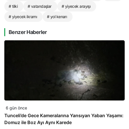
# tilki
# vatandaşlar
# yiyecek arayışı
# yiyecek ikramı
# yol kenarı
Benzer Haberler
6 gün önce
Tunceli’de Gece Kameralarına Yansıyan Yaban Yaşamı:
Domuz ile Boz Ayı Aynı Karede