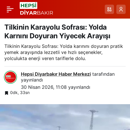
Karlı Şantiye Yolu İçin
Paylaş
Ekipler Zorlu Koşullara
Tilkinin Karayolu Sofrası: Yolda
Karnını Doyuran Yiyecek Arayışı
Rağmen Çalışıyor
Tilkinin Karayolu Sofrası: Yolda karınını doyuran pratik
yemek arayışında lezzetli ve hızlı seçenekler,
yolculukta enerji veren tariflerle dolu.
Hepsi Diyarbakır Haber Merkezi
tarafından
yayınlandı
30 Nisan 2026, 11:08
yayınlandı
0dk, 33sn