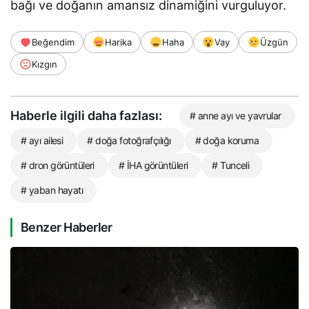
bağı ve doğanın amansız dinamiğini vurguluyor.
Beğendim
Harika
Haha
Vay
Üzgün
Kızgın
Haberle ilgili daha fazlası:
# anne ayı ve yavrular
# ayı ailesi
# doğa fotoğrafçılığı
# doğa koruma
# dron görüntüleri
# İHA görüntüleri
# Tunceli
# yaban hayatı
Benzer Haberler