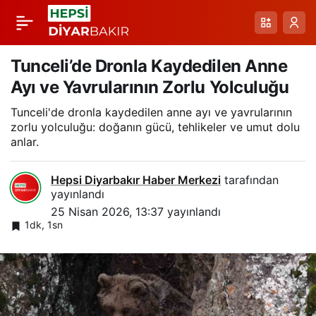
Mutki’de Bahar
Paylaş
Manzarası: Ters Lale
Tunceli’de Dronla Kaydedilen Anne
Ayı ve Yavrularının Zorlu Yolculuğu
ve Koruma Çağrısı
Tunceli'de dronla kaydedilen anne ayı ve yavrularının
zorlu yolculuğu: doğanın gücü, tehlikeler ve umut dolu
anlar.
Hepsi Diyarbakır Haber Merkezi
tarafından
yayınlandı
25 Nisan 2026, 13:37
yayınlandı
1dk, 1sn