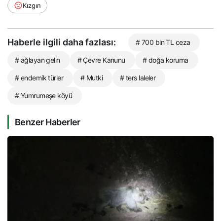
Kızgın
Haberle ilgili daha fazlası:
# 700 bin TL ceza
# ağlayan gelin
# Çevre Kanunu
# doğa koruma
# endemik türler
# Mutki
# ters laleler
# Yumrumeşe köyü
Benzer Haberler