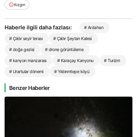
Kızgın
Haberle ilgili daha fazlası:
# Ardahan
# Çıldır seyir terası
# Çıldır Şeytan Kalesi
# doğa gezisi
# drone görüntüleme
# kanyon manzarası
# Karaçay Kanyonu
# Turizm
# Urartular dönemi
# Yıldırımtepe köyü
Benzer Haberler