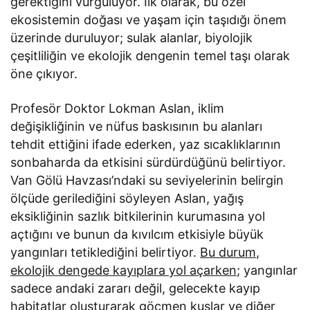
gerektiğini vurguluyor. İlk olarak, bu özel
ekosistemin doğası ve yaşam için taşıdığı önem
üzerinde duruluyor; sulak alanlar, biyolojik
çeşitliliğin ve ekolojik dengenin temel taşı olarak
öne çıkıyor.
Profesör Doktor Lokman Aslan, iklim
değişikliğinin ve nüfus baskısının bu alanları
tehdit ettiğini ifade ederken, yaz sıcaklıklarının
sonbaharda da etkisini sürdürdüğünü belirtiyor.
Van Gölü Havzası’ndaki su seviyelerinin belirgin
ölçüde gerilediğini söyleyen Aslan, yağış
eksikliğinin sazlık bitkilerinin kurumasına yol
açtığını ve bunun da kıvılcım etkisiyle büyük
yangınları tetiklediğini belirtiyor.
Bu durum,
ekolojik dengede kayıplara yol açarken;
yangınlar
sadece andaki zararı değil, gelecekte kayıp
habitatlar oluşturarak göçmen kuşlar ve diğer