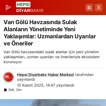
Van’ın Sonbahar
Paylaş
Büyüsü: Van Kalesi ve
Van Gölü Havzasında Sulak
Alanların Yönetiminde Yeni
Atatürk Kültür
Yaklaşımlar: Uzmanlardan Uyarılar
ve Öneriler
Parkı’nın Renk Dolu
Van Gölü havzasındaki sulak alanlar için yeni yönetim
yaklaşımları, uzman uyarıları ve önerileriyle ekosistem
Manzaraları
korunuyor.
Hepsi Diyarbakır Haber Merkezi
tarafından
yayınlandı
10 Kasım 2025, 14:47
yayınlandı
2dk, 2sn