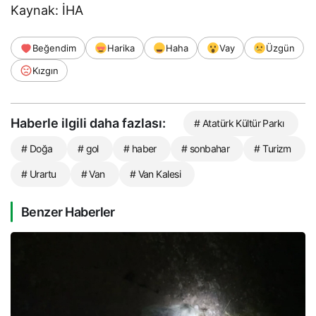
Kaynak: İHA
Beğendim
Harika
Haha
Vay
Üzgün
Kızgın
Haberle ilgili daha fazlası:
# Atatürk Kültür Parkı
# Doğa
# gol
# haber
# sonbahar
# Turizm
# Urartu
# Van
# Van Kalesi
Benzer Haberler