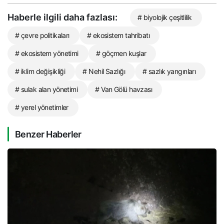
Haberle ilgili daha fazlası:
# biyolojik çeşitlilik
# çevre politikaları
# ekosistem tahribatı
# ekosistem yönetimi
# göçmen kuşlar
# iklim değişikliği
# Nehil Sazlığı
# sazlık yangınları
# sulak alan yönetimi
# Van Gölü havzası
# yerel yönetimler
Benzer Haberler