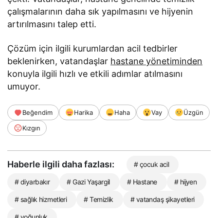
çalışmalarının daha sık yapılmasını ve hijyenin
artırılmasını talep etti.
Çözüm için ilgili kurumlardan acil tedbirler
beklenirken, vatandaşlar
hastane yönetiminden
konuyla ilgili hızlı ve etkili adımlar atılmasını
umuyor.
Beğendim
Harika
Haha
Vay
Üzgün
Kızgın
Haberle ilgili daha fazlası:
# çocuk acil
# diyarbakır
# Gazi Yaşargil
# Hastane
# hijyen
# sağlık hizmetleri
# Temizlik
# vatandaş şikayetleri
# yoğunluk