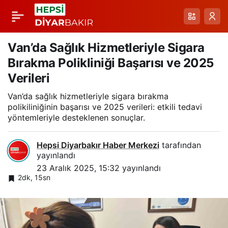
Malatya’da Büyük
Paylaş
Tümörle Mücadele:
Van’da Sağlık Hizmetleriyle Sigara
Bırakma Polikliniği Başarısı ve 2025
Böbrek ve Böbrek
Verileri
Van’da sağlık hizmetleriyle sigara bırakma
Üstü Bezi Ameliyatıyla
polikiliniğinin başarısı ve 2025 verileri: etkili tedavi
yöntemleriyle desteklenen sonuçlar.
2,2 Kilogramlik Başarı
Hepsi Diyarbakır Haber Merkezi
tarafından
yayınlandı
23 Aralık 2025, 15:32
yayınlandı
2dk, 15sn