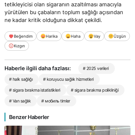
tetikleyicisi olan sigaranın azaltılması amacıyla
yürütülen bu çabaların toplum sağlığı açısından
ne kadar kritik olduğuna dikkat çekildi.
Beğendim
Harika
Haha
Vay
Üzgün
Kızgın
Haberle ilgili daha fazlası:
# 2025 verileri
# halk sağlığı
# koruyucu sağlık hizmetleri
# sigara bırakma istatistikleri
# sigara bırakma polikliniği
# Van sağlık
# мобиль timler
Benzer Haberler