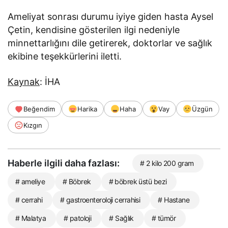
Ameliyat sonrası durumu iyiye giden hasta Aysel
Çetin, kendisine gösterilen ilgi nedeniyle
minnettarlığını dile getirerek, doktorlar ve sağlık
ekibine teşekkürlerini iletti.
Kaynak
: İHA
Beğendim
Harika
Haha
Vay
Üzgün
Kızgın
Haberle ilgili daha fazlası:
# 2 kilo 200 gram
# ameliye
# Böbrek
# böbrek üstü bezi
# cerrahi
# gastroenteroloji cerrahisi
# Hastane
# Malatya
# patoloji
# Sağlık
# tümör