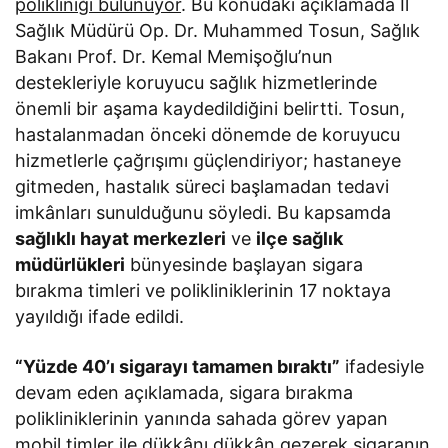
polikliniği bulunuyor
. Bu konudaki açıklamada İl
Sağlık Müdürü Op. Dr. Muhammed Tosun, Sağlık
Bakanı Prof. Dr. Kemal Memişoğlu’nun
destekleriyle koruyucu sağlık hizmetlerinde
önemli bir aşama kaydedildiğini belirtti. Tosun,
hastalanmadan önceki dönemde de koruyucu
hizmetlerle çağrışımı güçlendiriyor; hastaneye
gitmeden, hastalık süreci başlamadan tedavi
imkânları sunulduğunu söyledi. Bu kapsamda
sağlıklı hayat merkezleri
ve
ilçe sağlık
müdürlükleri
bünyesinde başlayan sigara
bırakma timleri ve polikliniklerinin 17 noktaya
yayıldığı ifade edildi.
“Yüzde 40’ı sigarayı tamamen bıraktı”
ifadesiyle
devam eden açıklamada, sigara bırakma
polikliniklerinin yanında sahada görev yapan
mobil timler
ile dükkânı dükkân gezerek sigaranın