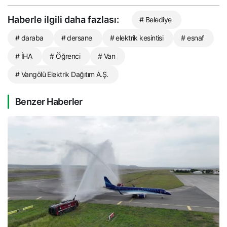
Haberle ilgili daha fazlası:
# Belediye
# daraba
# dersane
# elektrik kesintisi
# esnaf
# İHA
# Öğrenci
# Van
# Vangölü Elektrik Dağıtım A.Ş.
Benzer Haberler