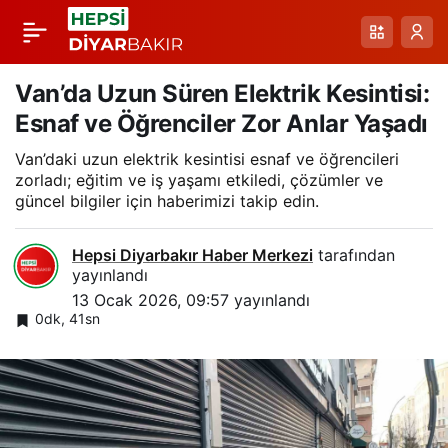
Kışın Zirvesinde
Paylaş
Güvenlik: Atlı
Van’da Uzun Süren Elektrik Kesintisi:
Esnaf ve Öğrenciler Zor Anlar Yaşadı
Jandarma Timinin
Van’daki uzun elektrik kesintisi esnaf ve öğrencileri
zorladı; eğitim ve iş yaşamı etkiledi, çözümler ve
Soğuk Haftaları
güncel bilgiler için haberimizi takip edin.
Hepsi Diyarbakır Haber Merkezi
tarafından
yayınlandı
13 Ocak 2026, 09:57
yayınlandı
0dk, 41sn