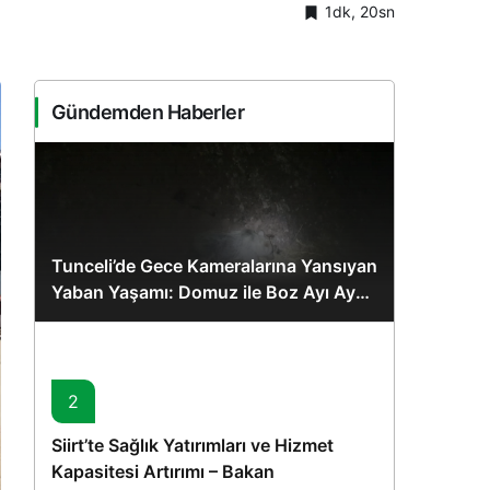
1dk, 20sn
Sistem Modu
Sistem modunu seçin.
Gündemden Haberler
Tunceli’de Gece Kameralarına Yansıyan
Yaban Yaşamı: Domuz ile Boz Ayı Aynı
Karede
2
Siirt’te Sağlık Yatırımları ve Hizmet
Kapasitesi Artırımı – Bakan