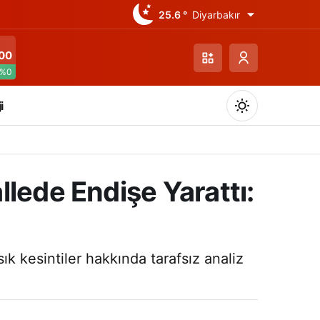
25.6 °
Diyarbakır
00
%0
i
lede Endişe Yarattı:
Gündüz Modu
Gündüz modunu seçin.
ık kesintiler hakkında tarafsız analiz
Gece Modu
Gece modunu seçin.