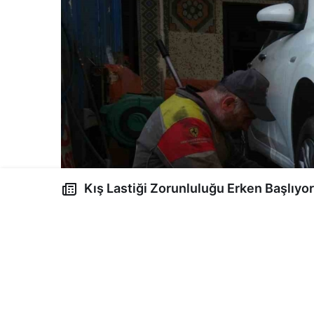
Kış Lastiği Zorunluluğu Erken Başlıyor: 15 Kasım Öncesi
Yoğunluk Artışına Dikkat