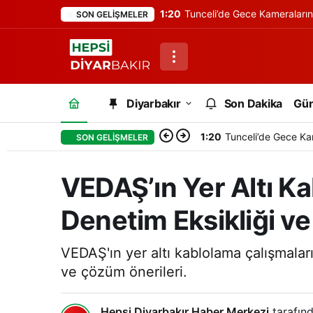
1:20
Tunceli’de Gece Kameraları
SON GELIŞMELER
Diyarbakır
Son Dakika
Gü
1:20
Tunceli’de Gece Ka
SON GELIŞMELER
VEDAŞ’ın Yer Altı Ka
Denetim Eksikliği ve
VEDAŞ'ın yer altı kablolama çalışmaları
ve çözüm önerileri.
Hepsi Diyarbakır Haber Merkezi
tarafınd