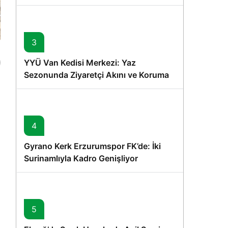
Memişoğlu’nun Ziyareti
3
YYÜ Van Kedisi Merkezi: Yaz
Sezonunda Ziyaretçi Akını ve Koruma
Vurgusu
r
4
Gyrano Kerk Erzurumspor FK’de: İki
Surinamlıyla Kadro Genişliyor
5