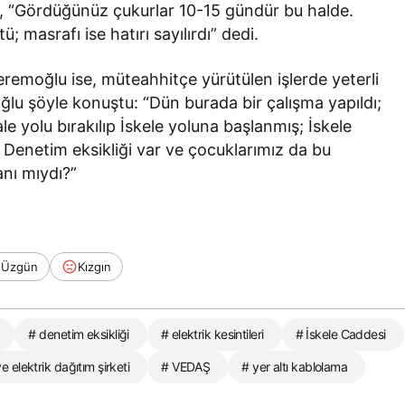
men, “Gördüğünüz çukurlar 10-15 gündür bu halde.
 masrafı ise hatırı sayılırdı” dedi.
remoğlu ise, müteahhitçe yürütülen işlerde yeterli
lu şöyle konuştu: “Dün burada bir çalışma yapıldı;
le yolu bırakılıp İskele yoluna başlanmış; İskele
. Denetim eksikliği var ve çocuklarımız da bu
nı mıydı?”
Üzgün
Kızgın
# denetim eksikliği
# elektrik kesintileri
# İskele Caddesi
e elektrik dağıtım şirketi
# VEDAŞ
# yer altı kablolama