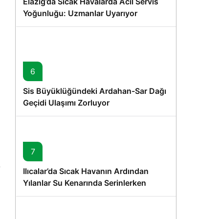
Elazığ’da Sıcak Havalarda Acil Servis
Yoğunluğu: Uzmanlar Uyarıyor
6
Sis Büyüklüğündeki Ardahan-Sar Dağı
Geçidi Ulaşımı Zorluyor
7
Ilıcalar’da Sıcak Havanın Ardından
Yılanlar Su Kenarında Serinlerken
Görüntülendi