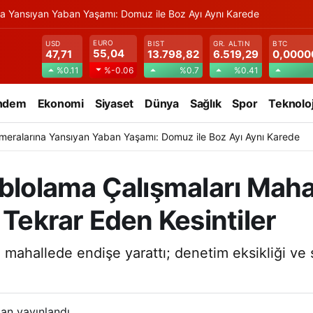
na Yansıyan Yaban Yaşamı: Domuz ile Boz Ayı Aynı Karede
EURO
USD
BIST
GR. ALTIN
BTC
55,04
47,71
13.798,82
6.519,29
0,0000
%0.11
%0.7
%0.41
%-0.06
ndem
Ekonomi
Siyaset
Dünya
Sağlık
Spor
Teknoloj
meralarına Yansıyan Yaban Yaşamı: Domuz ile Boz Ayı Aynı Karede
blolama Çalışmaları Mahal
 Tekrar Eden Kesintiler
 mahallede endişe yarattı; denetim eksikliği ve s
an yayınlandı