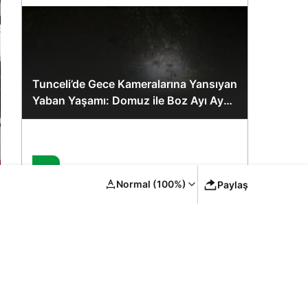
Tunceli’de Gece Kameralarına Yansıyan
Yaban Yaşamı: Domuz ile Boz Ayı Aynı
Karede
2
Normal (100%)
Paylaş
Siirt’te Sağlık Yatırımları ve Hizmet
Kapasitesi Artırımı – Bakan
Memişoğlu’nun Ziyareti
3