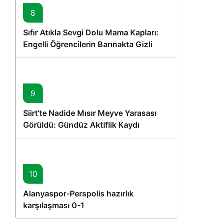
8
Sıfır Atıkla Sevgi Dolu Mama Kapları:
Engelli Öğrencilerin Barınakta Gizli
Dostları İçin Gönüllü Proje
9
Siirt’te Nadide Mısır Meyve Yarasası
Görüldü: Gündüz Aktiflik Kaydı
10
Alanyaspor-Perspolis hazırlık
karşılaşması 0-1